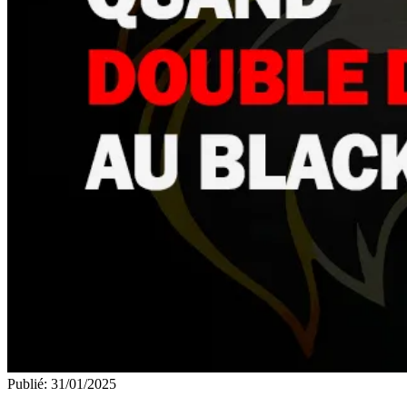
Publié
:
31/01/2025