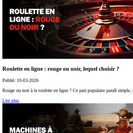
Roulette en ligne : rouge ou noir, lequel choisir ?
Publié
:
10-03-2026
Rouge ou noir à la roulette en ligne ? Ce pari populaire paraît simple,
Lire plus