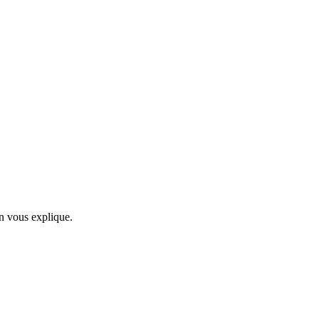
On vous explique.