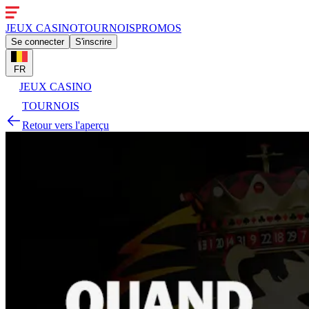
JEUX CASINO
TOURNOIS
PROMOS
Se connecter
S'inscrire
FR
JEUX CASINO
TOURNOIS
Retour vers l'aperçu