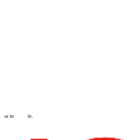
tour inoubliable.