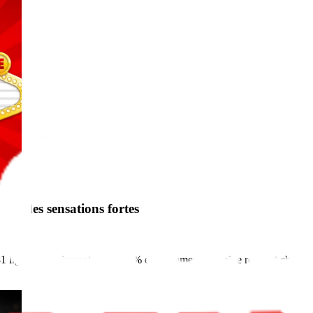
ur des sensations fortes
 81 lignes de paiement, RTP 96 % et un gameplay rapide rendent chaque 