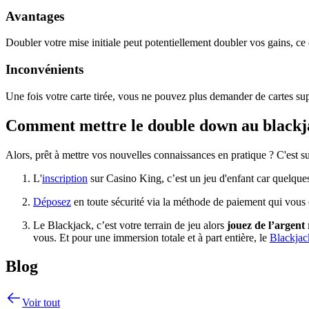
Avantages
Doubler votre mise initiale peut potentiellement doubler vos gains, ce 
Inconvénients
Une fois votre carte tirée, vous ne pouvez plus demander de cartes su
Comment mettre le double down au blackja
Alors, prêt à mettre vos nouvelles connaissances en pratique ? C'est s
L'
inscription
sur Casino King, c’est un jeu d'enfant car quelques
Déposez
en toute sécurité via la méthode de paiement qui vou
Le Blackjack, c’est votre terrain de jeu alors
jouez de l’argent 
vous. Et pour une immersion totale et à part entière, le
Blackjac
Blog
Voir tout