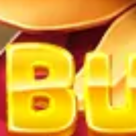
Arrêtez-vous à temps! Plus d'informations sur
www.arretezvousa
Ce site web est exploité par SA Gambling City dont le siège social 
Le numéro de licence officiel: B+19763;
SA Gambling City (0869.882.043) est titulaire d'une licence de la Com
hasard en Belgique. Vous trouverez de plus amples informations sur l