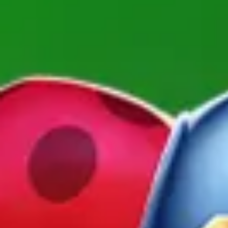
100 Bulky Dice Golden Coins L
Connectez-vous et jouez pour de l'argent réel
Se connecter
ou
Jouez gratuitement
Pas de compte?
Rejoignez-nous maintenant