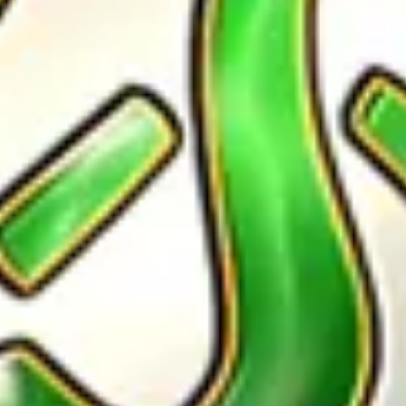
Arrêtez-vous à temps! Plus d'informations
sur
www.arretezvousatemps.be
Ce site web est exploité par SA Gambling City dont le siège social
est situé à 1080 Molenbeek-Saint-Jean, Chaussée de Ninove 216-
220.
Le numéro de licence officiel: B+19763;
SA Gambling City (0869.882.043) est titulaire d'une licence de la
Commission des jeux de hasard. Cet organisme public de
réglementation est responsable de l'administration de toutes les
formes de jeux de hasard en Belgique. Vous trouverez de plus
amples informations sur la Commission des jeux de hasard sur le
site
https://www.gamingcommission.be.