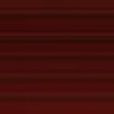
JEUX CASINO
TOURNOIS
PROMOS
Se connecter
S'inscrire
FR
JEUX CASINO
TOURNOIS