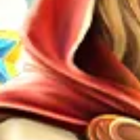
Arrêtez-vous à temps! Plus d'informations sur
www.arretezvousa
Ce site web est exploité par SA Gambling City dont le siège social 
Le numéro de licence officiel: B+19763;
SA Gambling City (0869.882.043) est titulaire d'une licence de la Com
hasard en Belgique. Vous trouverez de plus amples informations sur l