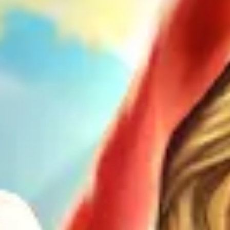
Tous les jeux
Tournois
AIDE
Promotions
Jeux de dés
Dice slots
Jeux avec jackpot
Jeux de cartes
Roulette
Fournisseurs