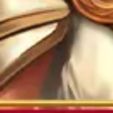
Arrêtez-vous à temps! Plus d'informations sur
www.arretezvousa
Ce site web est exploité par SA Gambling City dont le siège social 
Le numéro de licence officiel: B+19763;
SA Gambling City (0869.882.043) est titulaire d'une licence de la Com
hasard en Belgique. Vous trouverez de plus amples informations sur l