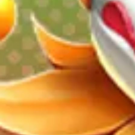
Arrêtez-vous à temps! Plus d'informations sur
www.arretezvousa
Ce site web est exploité par SA Gambling City dont le siège social 
Le numéro de licence officiel: B+19763;
SA Gambling City (0869.882.043) est titulaire d'une licence de la Com
hasard en Belgique. Vous trouverez de plus amples informations sur l