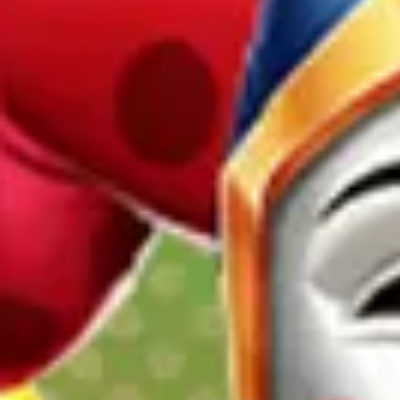
Tous les jeux
Tournois
AIDE
Promotions
Jeux de dés
Dice slots
Jeux avec jackpot
Jeux de cartes
Roulette
Fournisseurs