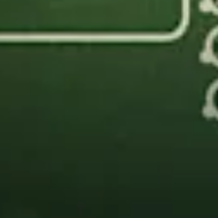
Arrêtez-vous à temps! Plus d'informations
sur
www.arretezvousatemps.be