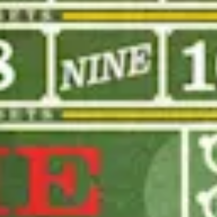
Tous les jeux
Tournois
AIDE
Promotions
Jeux de dés
Dice slots
Jeux avec jackpot
Jeux de cartes
Roulette
Fournisseurs