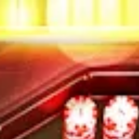
JEUX CASINO
TOURNOIS
PROMOS
Se connecter
S'inscrire
FR
JEUX CASINO
TOURNOIS