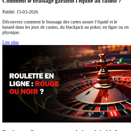
Comment le brassage garantit l'équité au casino ?
Publié
:
15-03-2026
Découvrez comment le brassage des cartes assure l’équité et le
hasard dans les jeux de casino, du blackjack au poker, en ligne ou en
physique.
Lire plus