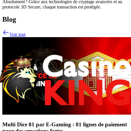
Absolument ! Grâce aux technologies de cryptage avancées et au
protocole 3D Secure, chaque transaction est protégée.
Blog
Voir tout
Multi Dice 81 par E-Gaming : 81 lignes de paiement
pour des sensations fortes