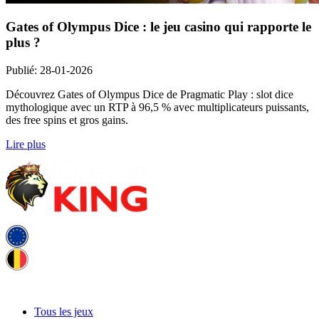
Gates of Olympus Dice : le jeu casino qui rapporte le
plus ?
Publié
:
28-01-2026
Découvrez Gates of Olympus Dice de Pragmatic Play : slot dice
mythologique avec un RTP à 96,5 % avec multiplicateurs puissants,
des free spins et gros gains.
Lire plus
Tous les jeux