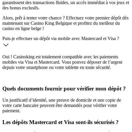
garantissent des transactions fluides, un accès immédiat à vos jeux et
des bonus exclusifs.
Alors, prêt à tenter votre chance ? Effectuez votre premier dépôt dès
maintenant sur Casino King Belgique et profitez du meilleur du
casino en ligne belge !
Puis-je effectuer un dépôt via mobile avec Mastercard et Visa ?
Oui ! Casinoking est totalement compatible avec les paiements
mobiles via Visa et Mastercard. Vous pouvez déposer de l’argent
depuis votre smartphone ou votre tablette en toute sécurité.
Quels documents fournir pour vérifier mon dépôt ?
Un justificatif d’identité, une preuve de domicile et une copie de
votre carte bancaire peuvent être demandés pour vérifier votre
paiement.
Les dépôts Mastercard et Visa sont-ils sécurisés ?