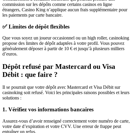
commission sur les dépôts comme certains casinos en ligne
étrangers, Casino King n’applique aucun frais supplémentaire pour
les paiements par carte bancaire.
✅ Limites de dépôt flexibles
Que vous soyez un joueur occasionnel ou un high roller, casinoking
propose des limites de dépôt adaptées à votre profil. Vous pouvez
généralement déposer à partir de 10 € et jusqu’à plusieurs milliers
d’euros.
Dépôt refusé par Mastercard ou Visa
Débit : que faire ?
Il se pourrait que votre dépôt avec Mastercard et Visa Débit sur
casinoking soit refusé. Voici les principales raisons possibles et leurs
solutions :
1. Vérifiez vos informations bancaires
Assurez-vous d’avoir renseigné correctement votre numéro de carte,
votre date d’expiration et votre CVV. Une erreur de frappe peut
entraîner un refus.