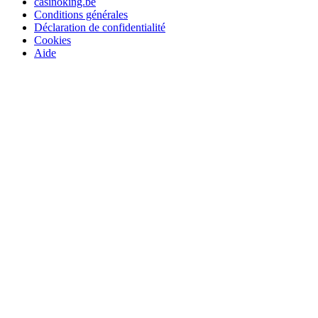
casinoking.be
Conditions générales
Déclaration de confidentialité
Cookies
Aide