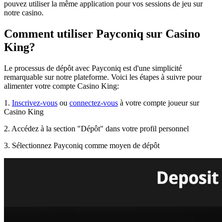
pouvez utiliser la même application pour vos sessions de jeu sur
notre casino.
Comment utiliser Payconiq sur Casino
King?
Le processus de dépôt avec Payconiq est d'une simplicité
remarquable sur notre plateforme. Voici les étapes à suivre pour
alimenter votre compte Casino King:
1.
Inscrivez-vous
ou
connectez-vous
à votre compte joueur sur
Casino King
2. Accédez à la section "Dépôt" dans votre profil personnel
3. Sélectionnez Payconiq comme moyen de dépôt