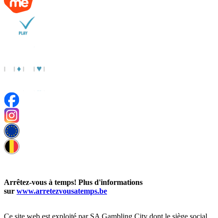
Arrêtez-vous à temps! Plus d'informations
sur
www.arretezvousatemps.be
Ce site web est exploité par SA Gambling City dont le siège social