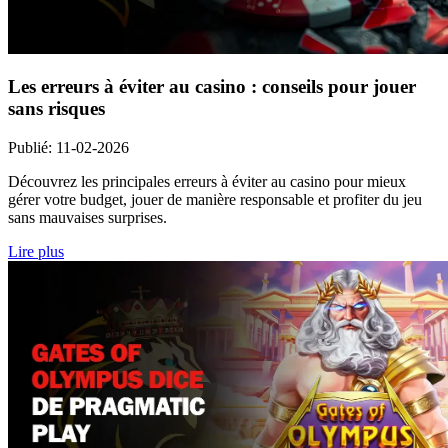
Les erreurs à éviter au casino : conseils pour jouer
sans risques
Publié
:
11-02-2026
Découvrez les principales erreurs à éviter au casino pour mieux
gérer votre budget, jouer de manière responsable et profiter du jeu
sans mauvaises surprises.
Lire plus