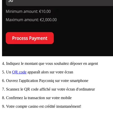
4. Indiquez le montant que vous souhaitez déposer en argent
5. Un
QR code
apparaît alors sur votre écran
6. Ouvrez l'application Payconiq sur votre smartphone
7. Scannez le QR code affiché sur votre écran d'ordinateur
8. Confirmez la transaction sur votre mobile
9. Votre compte casino est crédité instantanément!