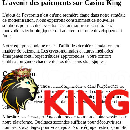
L'avenir des paiements sur Casino King
L'ajout de Payconiq n'est qu'une première étape dans notre stratégie
de modernisation. Nous explorons constamment de nouvelles
solutions pour faciliter vos transactions sur notre casino. Les
innovations technologiques sont au cœur de notre développement
futur.
Notre équipe technique reste à l'affût des dernières tendances en
matière de paiement. Les cryptomonnaies et autres méthodes
émergentes font l'objet d'études approfondies. Votre confort
d'utilisation guide chacune de nos décisions stratégiques.
Conclusion
Payconiq représente une avancée significative dans l'expérience de
jeu sur Casino King. Cette méthode de paiement combine simplicité,
rapidité et sécurité pour tous nos joueurs. Son intégration renforce
notre position d'acteur innovant dans le secteur des casinos en ligne
belges.
N'hésitez pas à essayer Payconiq lors de votre prochaine session sur
notre plateforme. Quelques secondes suffisent pour découvrir ses
nombreux avantages pour vos dépôts. Notre équipe reste disponible