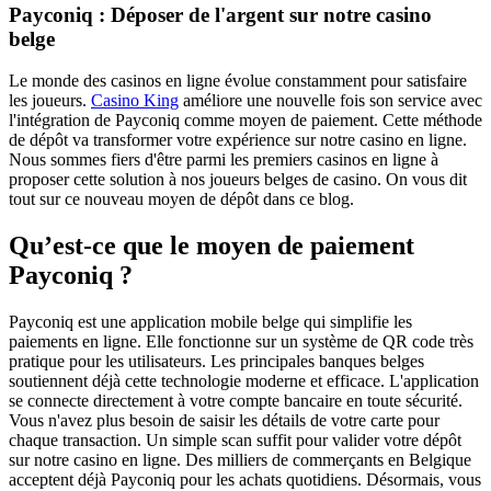
Payconiq : Déposer de l'argent sur notre casino
belge
Le monde des casinos en ligne évolue constamment pour satisfaire
les joueurs.
Casino King
améliore une nouvelle fois son service avec
l'intégration de Payconiq comme moyen de paiement. Cette méthode
de dépôt va transformer votre expérience sur notre casino en ligne.
Nous sommes fiers d'être parmi les premiers casinos en ligne à
proposer cette solution à nos joueurs belges de casino. On vous dit
tout sur ce nouveau moyen de dépôt dans ce blog.
Qu’est-ce que le moyen de paiement
Payconiq ?
Payconiq est une application mobile belge qui simplifie les
paiements en ligne. Elle fonctionne sur un système de QR code très
pratique pour les utilisateurs. Les principales banques belges
soutiennent déjà cette technologie moderne et efficace. L'application
se connecte directement à votre compte bancaire en toute sécurité.
Vous n'avez plus besoin de saisir les détails de votre carte pour
chaque transaction. Un simple scan suffit pour valider votre dépôt
sur notre casino en ligne. Des milliers de commerçants en Belgique
acceptent déjà Payconiq pour les achats quotidiens. Désormais, vous