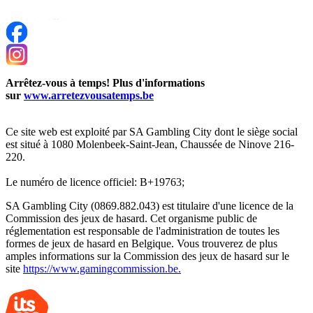
Arrêtez-vous à temps! Plus d'informations
sur
www.arretezvousatemps.be
Ce site web est exploité par SA Gambling City dont le siège social
est situé à 1080 Molenbeek-Saint-Jean, Chaussée de Ninove 216-
220.
Le numéro de licence officiel: B+19763;
SA Gambling City (0869.882.043) est titulaire d'une licence de la
Commission des jeux de hasard. Cet organisme public de
réglementation est responsable de l'administration de toutes les
formes de jeux de hasard en Belgique. Vous trouverez de plus
amples informations sur la Commission des jeux de hasard sur le
site
https://www.gamingcommission.be.