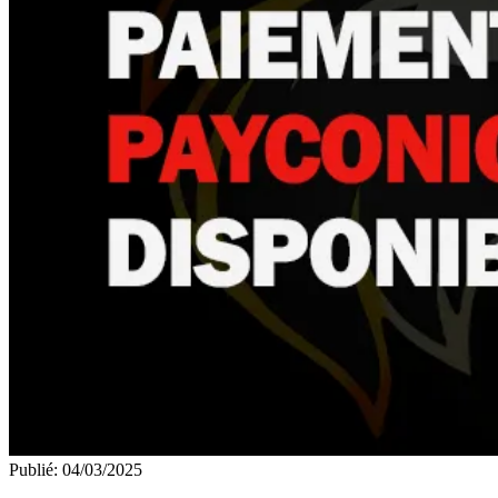
Publié
:
04/03/2025