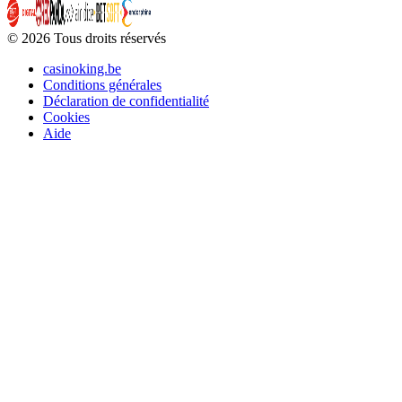
©
2026
Tous droits réservés
casinoking.be
Conditions générales
Déclaration de confidentialité
Cookies
Aide