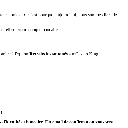
ue
est précieux. C'est pourquoi aujourd'hui, nous sommes fiers de
n d'œil sur votre compte bancaire.
 grâce à l'option
Retraits instantanés
sur Casino King.
 !
s d'identité et bancaire. Un email de confirmation vous sera