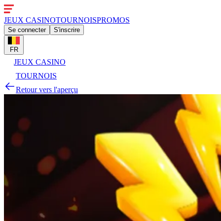
JEUX CASINO
TOURNOIS
PROMOS
Se connecter
S'inscrire
FR
JEUX CASINO
TOURNOIS
Retour vers l'aperçu