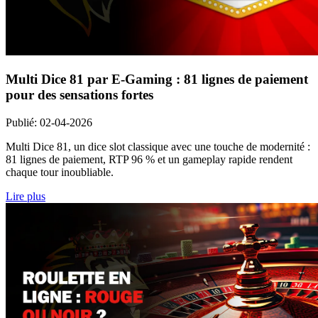
Multi Dice 81 par E-Gaming : 81 lignes de paiement
pour des sensations fortes
Publié
:
02-04-2026
Multi Dice 81, un dice slot classique avec une touche de modernité :
81 lignes de paiement, RTP 96 % et un gameplay rapide rendent
chaque tour inoubliable.
Lire plus