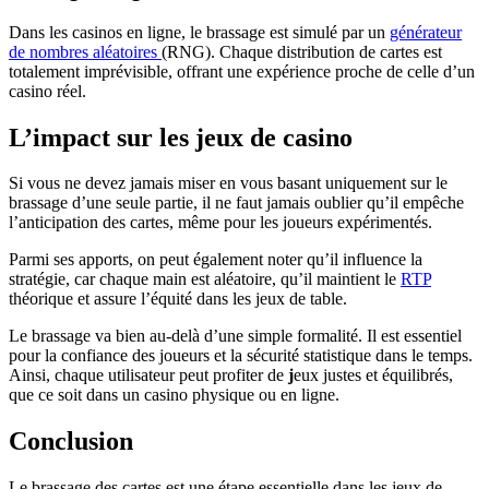
Dans les casinos en ligne, le brassage est simulé par un
générateur
de nombres aléatoires
(RNG). Chaque distribution de cartes est
totalement imprévisible, offrant une expérience proche de celle d’un
casino réel.
L’impact sur les jeux de casino
Si vous ne devez jamais miser en vous basant uniquement sur le
brassage d’une seule partie, il ne faut jamais oublier qu’il empêche
l’anticipation des cartes, même pour les joueurs expérimentés.
Parmi ses apports, on peut également noter qu’il influence la
stratégie, car chaque main est aléatoire, qu’il maintient le
RTP
théorique et assure l’équité dans les jeux de table.
Le brassage va bien au-delà d’une simple formalité. Il est essentiel
pour la confiance des joueurs et la sécurité statistique dans le temps.
Ainsi, chaque utilisateur peut profiter de
j
eux justes et équilibrés,
que ce soit dans un casino physique ou en ligne.
Conclusion
Le brassage des cartes est une étape essentielle dans les jeux de