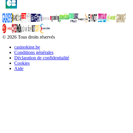
©
2026
Tous droits réservés
casinoking.be
Conditions générales
Déclaration de confidentialité
Cookies
Aide