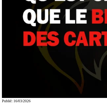
Publié
:
16/03/2026