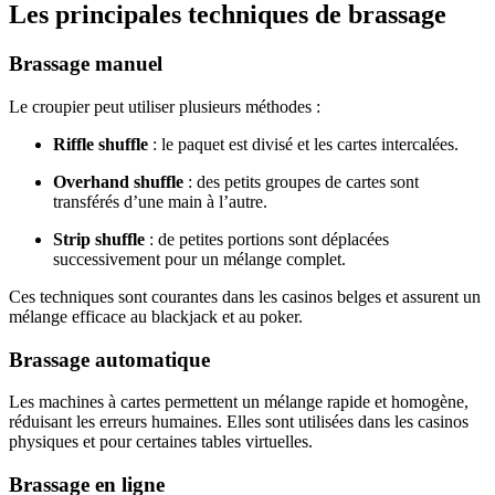
Les principales techniques de brassage
Brassage manuel
Le croupier peut utiliser plusieurs méthodes :
Riffle shuffle
: le paquet est divisé et les cartes intercalées.
Overhand shuffle
: des petits groupes de cartes sont
transférés d’une main à l’autre.
Strip shuffle
: de petites portions sont déplacées
successivement pour un mélange complet.
Ces techniques sont courantes dans les casinos belges et assurent un
mélange efficace au blackjack et au poker.
Brassage automatique
Les machines à cartes permettent un mélange rapide et homogène,
réduisant les erreurs humaines. Elles sont utilisées dans les casinos
physiques et pour certaines tables virtuelles.
Brassage en ligne