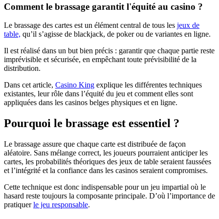
Comment le brassage garantit l'équité au casino ?
Le brassage des cartes est un élément central de tous les
jeux de
table,
qu’il s’agisse de blackjack, de poker ou de variantes en ligne.
Il est réalisé dans un but bien précis : garantir que chaque partie reste
imprévisible et sécurisée, en empêchant toute prévisibilité de la
distribution.
Dans cet article,
Casino King
explique les différentes techniques
existantes, leur rôle dans l’équité du jeu et comment elles sont
appliquées dans les casinos belges physiques et en ligne.
Pourquoi le brassage est essentiel ?
Le brassage assure que chaque carte est distribuée de façon
aléatoire. Sans mélange correct, les joueurs pourraient anticiper les
cartes, les probabilités théoriques des jeux de table seraient faussées
et l’intégrité et la confiance dans les casinos seraient compromises.
Cette technique est donc indispensable pour un jeu impartial où le
hasard reste toujours la composante principale. D’où l’importance de
pratiquer
le jeu responsable
.