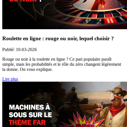
Roulette en ligne : rouge ou noir, lequel choisir ?
Publié
:
10-03-2026
Rouge ou noir à la roulette en ligne ? Ce pari populaire paraît
simple, mais les probabilités et le rôle du zéro changent légèrement
la donne. On vous explique.
Lire plus