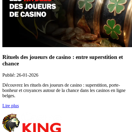
Rituels des joueurs de casino : entre superstition et
chance
Publié
:
26-01-2026
Découvrez les rituels des joueurs de casino : superstition, porte-
bonheur et croyances autour de la chance dans les casinos en ligne
belges.
Lire plus