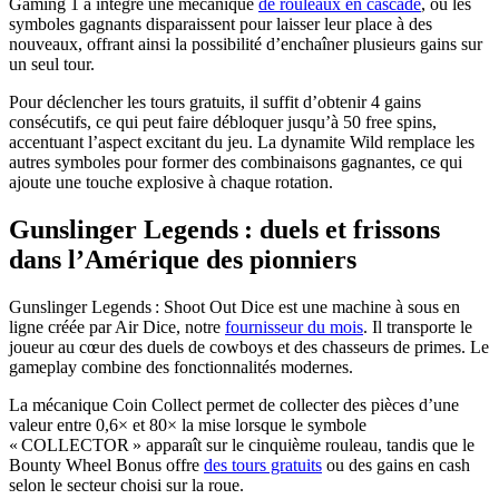
Gaming 1 a intégré une mécanique
de rouleaux en cascade
, où les
symboles gagnants disparaissent pour laisser leur place à des
nouveaux, offrant ainsi la possibilité d’enchaîner plusieurs gains sur
un seul tour.
Pour déclencher les tours gratuits, il suffit d’obtenir 4 gains
consécutifs, ce qui peut faire débloquer jusqu’à 50 free spins,
accentuant l’aspect excitant du jeu. La dynamite Wild remplace les
autres symboles pour former des combinaisons gagnantes, ce qui
ajoute une touche explosive à chaque rotation.
Gunslinger Legends : duels et frissons
dans l’Amérique des pionniers
Gunslinger Legends : Shoot Out Dice est une machine à sous en
ligne créée par Air Dice, notre
fournisseur du mois
. Il transporte le
joueur au cœur des duels de cowboys et des chasseurs de primes. Le
gameplay combine des fonctionnalités modernes.
La mécanique Coin Collect permet de collecter des pièces d’une
valeur entre 0,6× et 80× la mise lorsque le symbole
« COLLECTOR » apparaît sur le cinquième rouleau, tandis que le
Bounty Wheel Bonus offre
des tours gratuits
ou des gains en cash
selon le secteur choisi sur la roue.