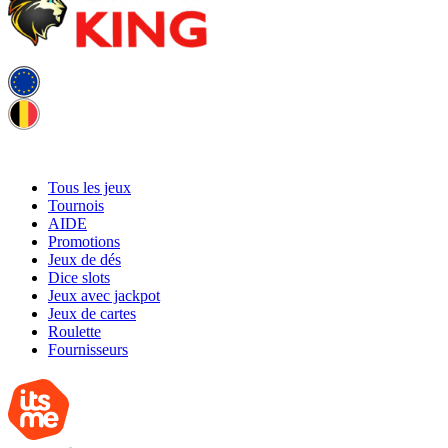
Tous les jeux
Tournois
AIDE
Promotions
Jeux de dés
Dice slots
Jeux avec jackpot
Jeux de cartes
Roulette
Fournisseurs