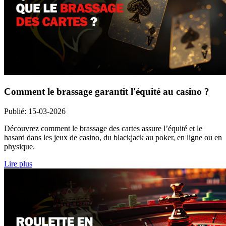
Comment le brassage garantit l'équité au casino ?
Publié
:
15-03-2026
Découvrez comment le brassage des cartes assure l’équité et le
hasard dans les jeux de casino, du blackjack au poker, en ligne ou en
physique.
Lire plus