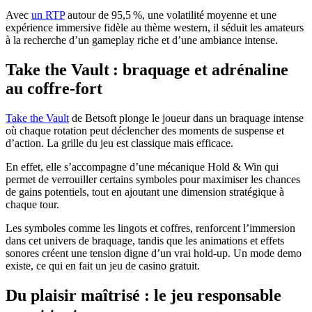
Avec
un RTP
autour de 95,5 %, une volatilité moyenne et une
expérience immersive fidèle au thème western, il séduit les amateurs
à la recherche d’un gameplay riche et d’une ambiance intense.
Take the Vault : braquage et adrénaline
au coffre-fort
Take the Vault
de Betsoft plonge le joueur dans un braquage intense
où chaque rotation peut déclencher des moments de suspense et
d’action. La grille du jeu est classique mais efficace.
En effet, elle s’accompagne d’une mécanique Hold & Win qui
permet de verrouiller certains symboles pour maximiser les chances
de gains potentiels, tout en ajoutant une dimension stratégique à
chaque tour.
Les symboles comme les lingots et coffres, renforcent l’immersion
dans cet univers de braquage, tandis que les animations et effets
sonores créent une tension digne d’un vrai hold-up. Un mode demo
existe, ce qui en fait un jeu de casino gratuit.
Du plaisir maîtrisé : le jeu responsable