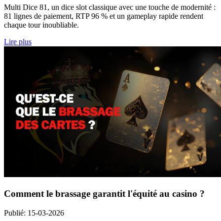
Multi Dice 81, un dice slot classique avec une touche de modernité :
81 lignes de paiement, RTP 96 % et un gameplay rapide rendent
chaque tour inoubliable.
Lire plus
Comment le brassage garantit l'équité au casino ?
Publié
:
15-03-2026