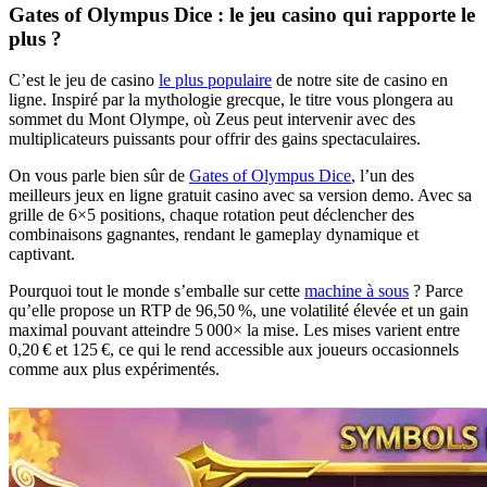
Gates of Olympus Dice : le jeu casino qui rapporte le
plus ?
C’est le jeu de casino
le plus populaire
de notre site de casino en
ligne. Inspiré par la mythologie grecque, le titre vous plongera au
sommet du Mont Olympe, où Zeus peut intervenir avec des
multiplicateurs puissants pour offrir des gains spectaculaires.
On vous parle bien sûr de
Gates of Olympus Dice
, l’un des
meilleurs jeux en ligne gratuit casino avec sa version demo. Avec sa
grille de 6×5 positions, chaque rotation peut déclencher des
combinaisons gagnantes, rendant le gameplay dynamique et
captivant.
Pourquoi tout le monde s’emballe sur cette
machine à sous
? Parce
qu’elle propose un RTP de 96,50 %, une volatilité élevée et un gain
maximal pouvant atteindre 5 000× la mise. Les mises varient entre
0,20 € et 125 €, ce qui le rend accessible aux joueurs occasionnels
comme aux plus expérimentés.