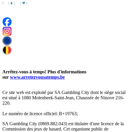
Arrêtez-vous à temps! Plus d'informations
sur
www.arretezvousatemps.be
Ce site web est exploité par SA Gambling City dont le siège social
est situé à 1080 Molenbeek-Saint-Jean, Chaussée de Ninove 216-
220.
Le numéro de licence officiel: B+19763;
SA Gambling City (0869.882.043) est titulaire d'une licence de la
Commission des jeux de hasard. Cet organisme public de