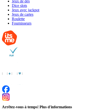
Jeux de dés
Dice slots
Jeux avec jackpot
Jeux de cartes
Roulette
Fournisseurs
Arrêtez-vous à temps! Plus d'informations