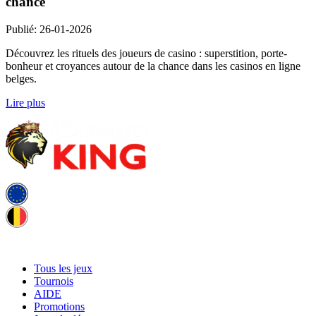
chance
Publié
:
26-01-2026
Découvrez les rituels des joueurs de casino : superstition, porte-
bonheur et croyances autour de la chance dans les casinos en ligne
belges.
Lire plus
Tous les jeux
Tournois
AIDE
Promotions