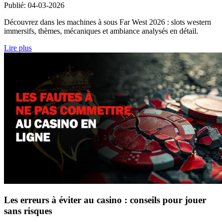
Publié
:
04-03-2026
Découvrez dans les machines à sous Far West 2026 : slots western
immersifs, thèmes, mécaniques et ambiance analysés en détail.
Lire plus
Les erreurs à éviter au casino : conseils pour jouer
sans risques