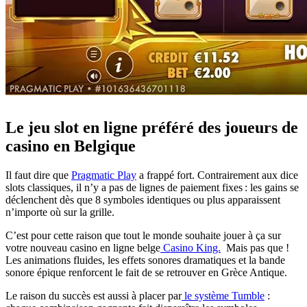
Le jeu slot en ligne préféré des joueurs de
casino en Belgique
Il faut dire que
Pragmatic Play
a frappé fort. Contrairement aux dice
slots classiques, il n’y a pas de lignes de paiement fixes : les gains se
déclenchent dès que 8 symboles identiques ou plus apparaissent
n’importe où sur la grille.
C’est pour cette raison que tout le monde souhaite jouer à ça sur
votre nouveau casino en ligne belge
Casino King.
Mais pas que !
Les animations fluides, les effets sonores dramatiques et la bande
sonore épique renforcent le fait de se retrouver en Grèce Antique.
Le raison du succès est aussi à placer par
le système Tumble
: