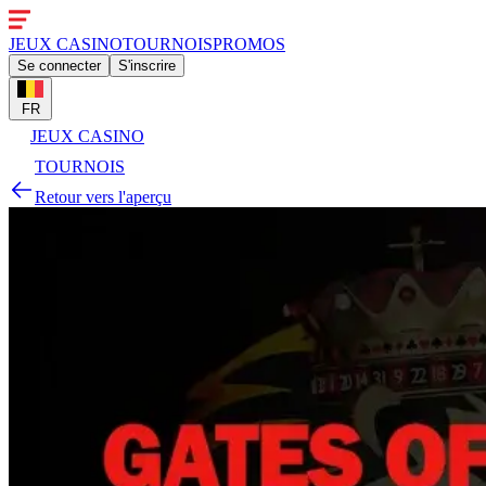
JEUX CASINO
TOURNOIS
PROMOS
Se connecter
S'inscrire
FR
JEUX CASINO
TOURNOIS
Retour vers l'aperçu