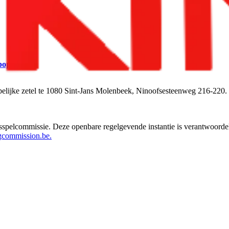
optijd.be
lijke zetel te 1080 Sint-Jans Molenbeek, Ninoofsesteenweg 216-220.
elcommissie. Deze openbare regelgevende instantie is verantwoordeli
gcommission.be.