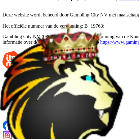
Deze website wordt beheerd door Gambling City NV met maatschappe
Het officiële nummer van de vergunning: B+19763;
Gambling City NV (0869.882.043) heeft een vergunning van de Kanssp
informatie over de Kansspelcommissie vindt u op
https://www.gamin