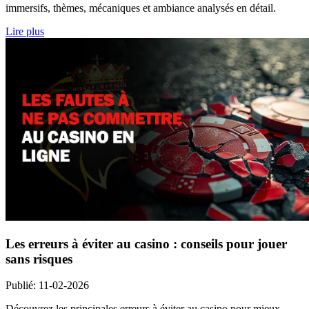
immersifs, thèmes, mécaniques et ambiance analysés en détail.
Lire plus
Les erreurs à éviter au casino : conseils pour jouer
sans risques
Publié
:
11-02-2026
Découvrez les principales erreurs à éviter au casino pour mieux