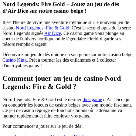
Nord Legends: Fire Gold – Jouez au jeu de dés
d’Air Dice sur notre casino belge !
Il est l'heure de vivre une aventure mythique sur le nouveau jeu de
casino
Nord Legends: Fire & Gold
. C'est le second opus de la série
Nord Legends signée
Air Dice
. Ce casino game vous plonge au
coeur de l'univers nordique où le légendaire Firebird garde ses
trésors remplis d'argent.
Découvrez un jeu de dés unique en son genre sur notre casino belge,
Casino King
. Prêt à tourner les dés enflammés et à collecter
d'incroyables gains ?
Comment jouer au jeu de casino Nord
Legends: Fire & Gold ?
Nord Legends: Fire & Gold est le dernier
dice game
d'Air Dice qui
va conquérir les joueurs de casino belges avec son monde fascinant.
Ce jeu de casino regorge de fonctions bonus où l'adrénaline va
monter rapidement et faire exploser vos gains.
Pour commencer à jouer sur le jeu de dés :