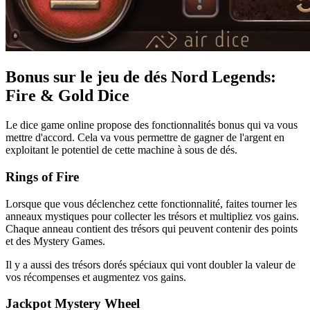
Bonus sur le jeu de dés Nord Legends:
Fire & Gold Dice
Le dice game online propose des fonctionnalités bonus qui va vous
mettre d'accord. Cela va vous permettre de gagner de l'argent en
exploitant le potentiel de cette machine à sous de dés.
Rings of Fire
Lorsque que vous déclenchez cette fonctionnalité, faites tourner les
anneaux mystiques pour collecter les trésors et multipliez vos gains.
Chaque anneau contient des trésors qui peuvent contenir des points
et des Mystery Games.
Il y a aussi des trésors dorés spéciaux qui vont doubler la valeur de
vos récompenses et augmentez vos gains.
Jackpot Mystery Wheel