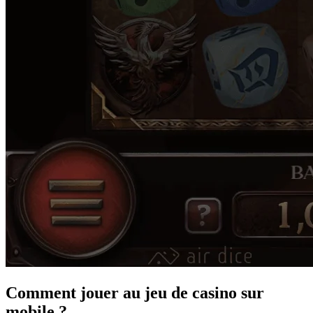
Comment jouer au jeu de casino sur
mobile ?