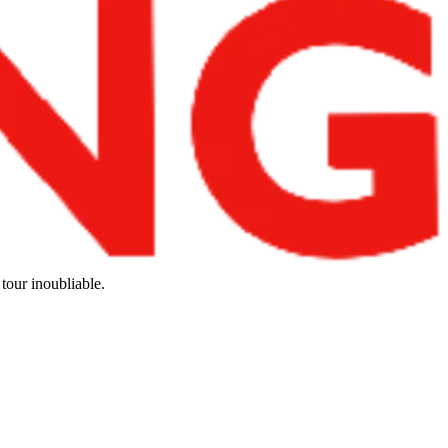
tour inoubliable.