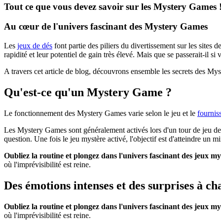
Tout ce que vous devez savoir sur les Mystery Games 
Au cœur de l'univers fascinant des Mystery Games
Les
jeux de dés
font partie des piliers du divertissement sur les sites 
rapidité et leur potentiel de gain très élevé. Mais que se passerait-il s
A travers cet article de blog, découvrons ensemble les secrets des My
Qu'est-ce qu'un Mystery Game ?
Le fonctionnement des Mystery Games varie selon le jeu et le
fournis
Les Mystery Games sont généralement activés lors d'un tour de jeu de
question. Une fois le jeu mystère activé, l'objectif est d'atteindre 
Oubliez la routine et plongez dans l'univers fascinant des jeux my
où l'imprévisibilité est reine.
Des émotions intenses et des surprises à ch
Oubliez la routine et plongez dans l'univers fascinant des jeux my
où l'imprévisibilité est reine.