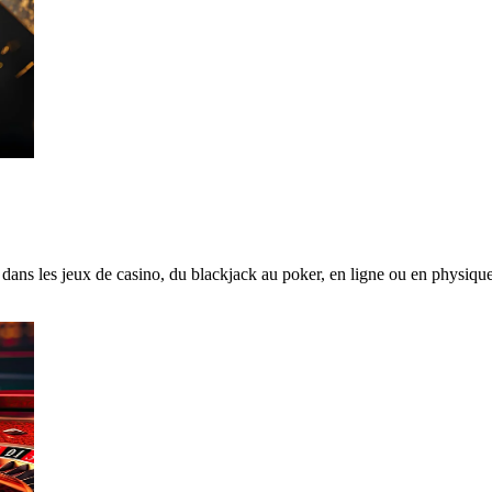
 dans les jeux de casino, du blackjack au poker, en ligne ou en physique