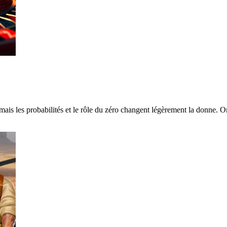
 mais les probabilités et le rôle du zéro changent légèrement la donne. 