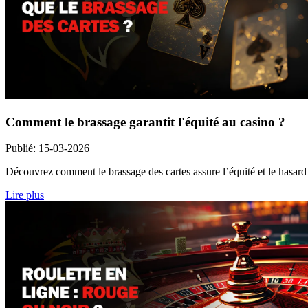
Comment le brassage garantit l'équité au casino ?
Publié
:
15-03-2026
Découvrez comment le brassage des cartes assure l’équité et le hasard
Lire plus