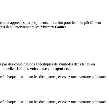
tement appréciés par les joueurs de casino pour leur simplicité, leur
'est là qu'interviennent les
Mystery Games
.
és par des combinaisons spécifiques de symboles dans le jeu en
tionnelle :
100 fois votre mise en argent réel
!
 à chaque instant sur les dice games, et vivez une aventure palpitante
 à chaque instant sur les dice games, et vivez une aventure palpitante