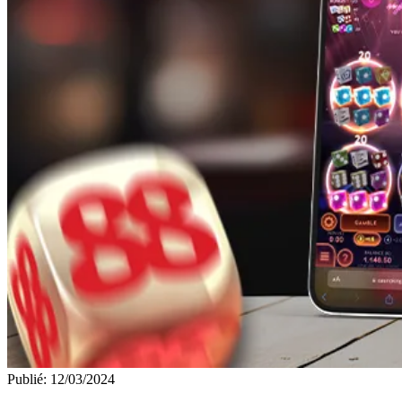
Publié
:
12/03/2024