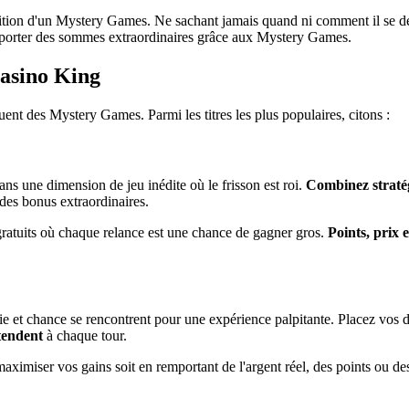
arition d'un Mystery Games. Ne sachant jamais quand ni comment il se d
remporter des sommes extraordinaires grâce aux Mystery Games.
Casino King
ent des Mystery Games. Parmi les titres les plus populaires, citons :
ns une dimension de jeu inédite où le frisson est roi.
Combinez stratég
des bonus extraordinaires.
 gratuits où chaque relance est une chance de gagner gros.
Points, prix
e et chance se rencontrent pour une expérience palpitante. Placez vos dé
tendent
à chaque tour.
aximiser vos gains soit en remportant de l'argent réel, des points ou d