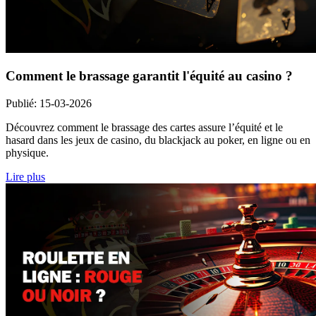
Comment le brassage garantit l'équité au casino ?
Publié
:
15-03-2026
Découvrez comment le brassage des cartes assure l’équité et le
hasard dans les jeux de casino, du blackjack au poker, en ligne ou en
physique.
Lire plus