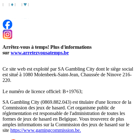
Arrêtez-vous à temps! Plus d'informations
sur
www.arretezvousatemps.be
Ce site web est exploité par SA Gambling City dont le siège social
est situé à 1080 Molenbeek-Saint-Jean, Chaussée de Ninove 216-
220.
Le numéro de licence officiel: B+19763;
SA Gambling City (0869.882.043) est titulaire d'une licence de la
Commission des jeux de hasard. Cet organisme public de
réglementation est responsable de l'administration de toutes les
formes de jeux de hasard en Belgique. Vous trouverez de plus
amples informations sur la Commission des jeux de hasard sur le
site
https://www.gamingcommission.be.