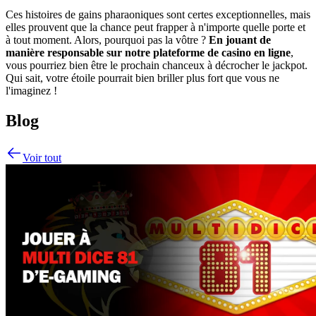
Ces histoires de gains pharaoniques sont certes exceptionnelles, mais
elles prouvent que la chance peut frapper à n'importe quelle porte et
à tout moment. Alors, pourquoi pas la vôtre ?
En jouant de
manière responsable sur notre plateforme de casino en ligne
,
vous pourriez bien être le prochain chanceux à décrocher le jackpot.
Qui sait, votre étoile pourrait bien briller plus fort que vous ne
l'imaginez !
Blog
Voir tout