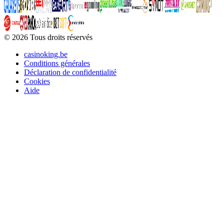
©
2026
Tous droits réservés
casinoking.be
Conditions générales
Déclaration de confidentialité
Cookies
Aide