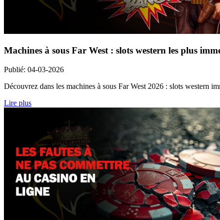
Machines à sous Far West : slots western les plus imm
Publié
:
04-03-2026
Découvrez dans les machines à sous Far West 2026 : slots western imm
Lire plus