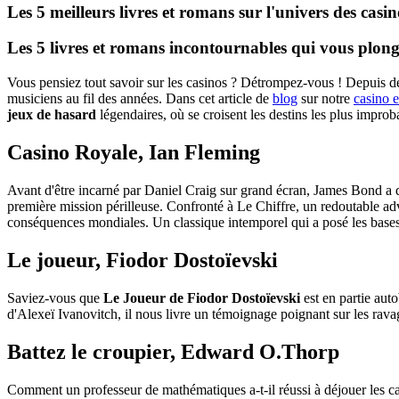
Les 5 meilleurs livres et romans sur l'univers des casi
Les 5 livres et romans incontournables qui vous plong
Vous pensiez tout savoir sur les casinos ? Détrompez-vous ! Depuis des 
musiciens au fil des années. Dans cet article de
blog
sur notre
casino e
jeux de hasard
légendaires, où se croisent les destins les plus improb
Casino Royale, Ian Fleming
Avant d'être incarné par Daniel Craig sur grand écran, James Bond a 
première mission périlleuse. Confronté à Le Chiffre, un redoutable adv
conséquences mondiales. Un classique intemporel qui a posé les bases
Le joueur, Fiodor Dostoïevski
Saviez-vous que
Le Joueur de Fiodor Dostoïevski
est en partie aut
d'Alexeï Ivanovitch, il nous livre un témoignage poignant sur les ravage
Battez le croupier, Edward O.Thorp
Comment un professeur de mathématiques a-t-il réussi à déjouer les c