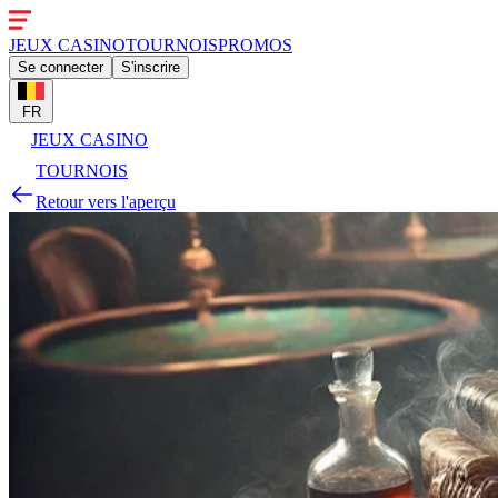
JEUX CASINO
TOURNOIS
PROMOS
Se connecter
S'inscrire
FR
JEUX CASINO
TOURNOIS
Retour vers l'aperçu