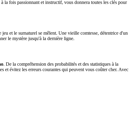
 la fois passionnant et instructif, vous donnera toutes les clés pour
jeu et le surnaturel se mêlent. Une vieille comtesse, détentrice d'un
ner le mystère jusqu'à la dernière ligne.
no
. De la compréhension des probabilités et des statistiques à la
ives et évitez les erreurs courantes qui peuvent vous coûter cher. Avec