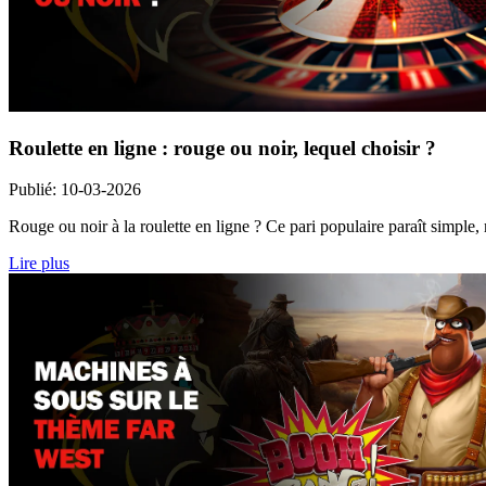
Roulette en ligne : rouge ou noir, lequel choisir ?
Publié
:
10-03-2026
Rouge ou noir à la roulette en ligne ? Ce pari populaire paraît simple,
Lire plus