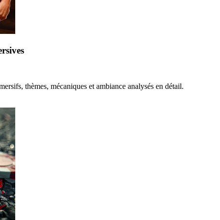
ersives
ersifs, thèmes, mécaniques et ambiance analysés en détail.