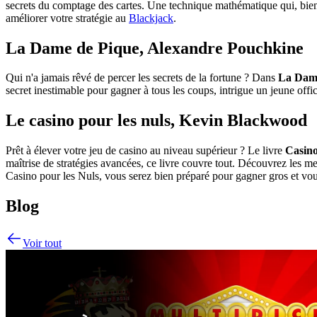
secrets du comptage des cartes. Une technique mathématique qui, bien qu
améliorer votre stratégie au
Blackjack
.
La Dame de Pique,
Alexandre
Pouchkine
Qui n'a jamais rêvé de percer les secrets de la fortune ? Dans
La Dam
secret inestimable pour gagner à tous les coups, intrigue un jeune offic
Le casino pour les nuls, Kevin Blackwood
Prêt à élever votre jeu de casino au niveau supérieur ? Le livre
Casino
maîtrise de stratégies avancées, ce livre couvre tout. Découvrez les mei
Casino pour les Nuls, vous serez bien préparé pour gagner gros et vo
Blog
Voir tout