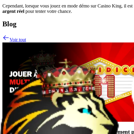
Cependant, lorsque vous jouez en mode démo sur Casino King, il est imp
argent réel
pour tenter votre chance.
Blog
Voir tout
Multi Dice 81 par E-Gaming : 81 lignes de paiement po