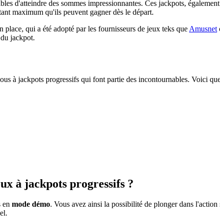
pables d'atteindre des sommes impressionnantes. Ces jackpots, également 
ntant maximum qu'ils peuvent gagner dès le départ.
en place, qui a été adopté par les fournisseurs de jeux teks que
Amusnet
 du jackpot.
 à jackpots progressifs qui font partie des incontournables. Voici quel
eux à jackpots progressifs ?
s en
mode démo
. Vous avez ainsi la possibilité de plonger dans l'action
el.