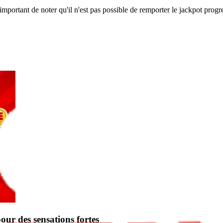
ortant de noter qu'il n'est pas possible de remporter le jackpot progress
ur des sensations fortes