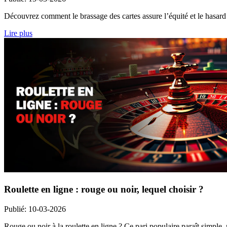
Découvrez comment le brassage des cartes assure l’équité et le hasard
Lire plus
Roulette en ligne : rouge ou noir, lequel choisir ?
Publié
:
10-03-2026
Rouge ou noir à la roulette en ligne ? Ce pari populaire paraît simple,