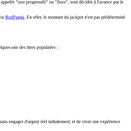
appelés "non progressifs" ou "fixes", sont décidés à l'avance par le
ou
RedPanda
. En effet, le montant du jackpot n'est pas prédéterminé
ques-uns des titres populaires :
 sans engager d'argent réel initialement, et de vivre une expérience