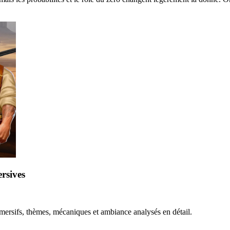
ersives
ersifs, thèmes, mécaniques et ambiance analysés en détail.