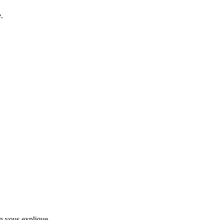
.
On vous explique.