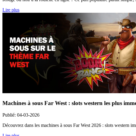
Lire plus
Machines à sous Far West : slots western les plus imm
Publié
:
04-03-2026
Découvrez dans les machines à sous Far West 2026 : slots western imm
Lire plus