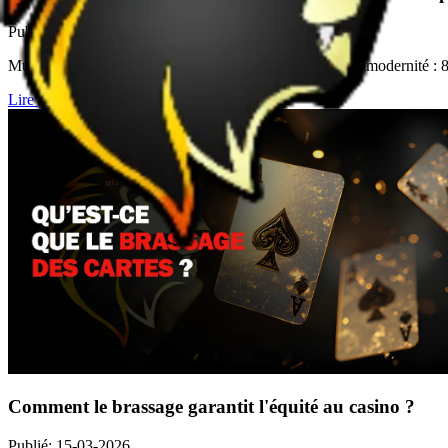
Publié
:
02-04-2026
Multi Dice 81, un dice slot classique avec une touche de modernité :
Lire plus
Comment le brassage garantit l'équité au casino ?
Publié
:
15-03-2026