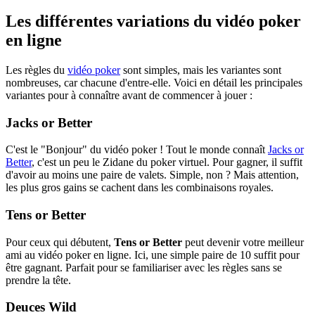
Les différentes variations du vidéo poker
en ligne
Les règles du
vidéo poker
sont simples, mais les variantes sont
nombreuses, car chacune d'entre-elle. Voici en détail les principales
variantes pour à connaître avant de commencer à jouer :
Jacks or Better
C'est le "Bonjour" du vidéo poker ! Tout le monde connaît
Jacks or
Better
, c'est un peu le Zidane du poker virtuel. Pour gagner, il suffit
d'avoir au moins une paire de valets. Simple, non ? Mais attention,
les plus gros gains se cachent dans les combinaisons royales.
Tens or Better
Pour ceux qui débutent,
Tens or Better
peut devenir votre meilleur
ami au vidéo poker en ligne. Ici, une simple paire de 10 suffit pour
être gagnant. Parfait pour se familiariser avec les règles sans se
prendre la tête.
Deuces Wild