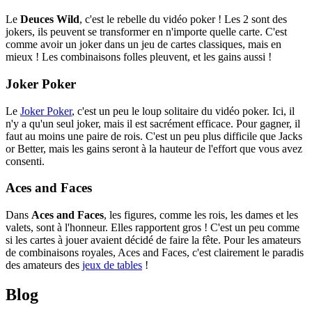
Le
Deuces Wild
, c'est le rebelle du vidéo poker ! Les 2 sont des
jokers, ils peuvent se transformer en n'importe quelle carte. C'est
comme avoir un joker dans un jeu de cartes classiques, mais en
mieux ! Les combinaisons folles pleuvent, et les gains aussi !
Joker Poker
Le
Joker Poker
, c'est un peu le loup solitaire du vidéo poker. Ici, il
n'y a qu'un seul joker, mais il est sacrément efficace. Pour gagner, il
faut au moins une paire de rois. C'est un peu plus difficile que Jacks
or Better, mais les gains seront à la hauteur de l'effort que vous avez
consenti.
Aces and Faces
Dans
Aces and Faces
, les figures, comme les rois, les dames et les
valets, sont à l'honneur. Elles rapportent gros ! C'est un peu comme
si les cartes à jouer avaient décidé de faire la fête. Pour les amateurs
de combinaisons royales, Aces and Faces, c'est clairement le paradis
des amateurs des
jeux de tables
!
Blog