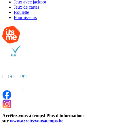
Jeux avec jackpot
Jeux de cartes
Roulette
Fournisseurs
Arrêtez-vous à temps! Plus d'informations
sur
www.arretezvousatemps.be