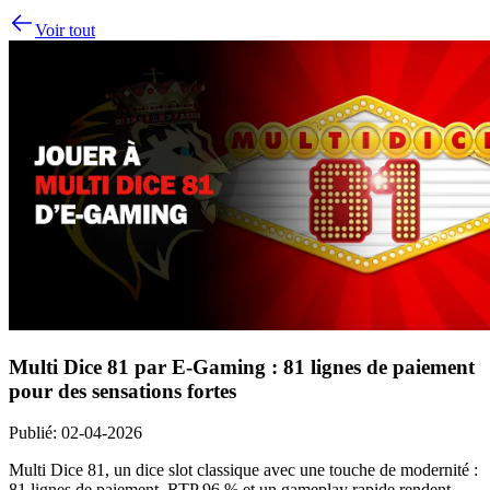
Voir tout
Multi Dice 81 par E-Gaming : 81 lignes de paiement
pour des sensations fortes
Publié
:
02-04-2026
Multi Dice 81, un dice slot classique avec une touche de modernité :
81 lignes de paiement, RTP 96 % et un gameplay rapide rendent