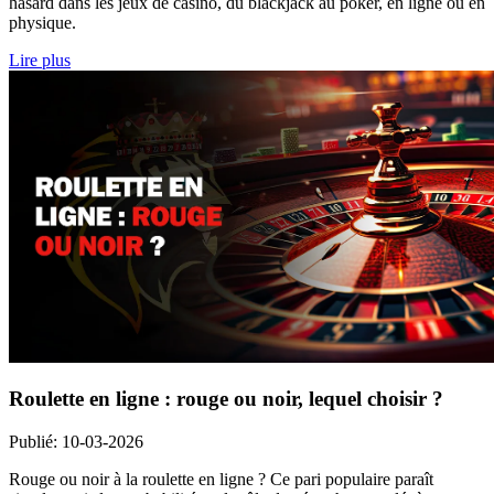
hasard dans les jeux de casino, du blackjack au poker, en ligne ou en
physique.
Lire plus
Roulette en ligne : rouge ou noir, lequel choisir ?
Publié
:
10-03-2026
Rouge ou noir à la roulette en ligne ? Ce pari populaire paraît