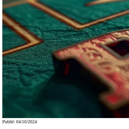
Publié
:
04/10/2024