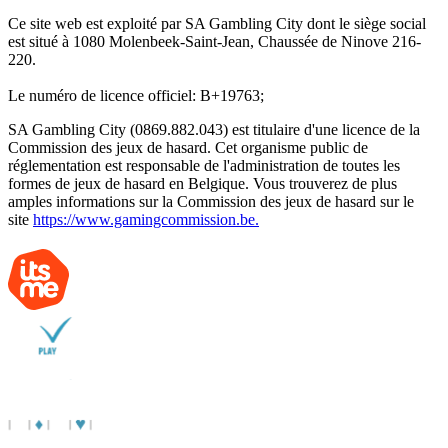
Ce site web est exploité par SA Gambling City dont le siège social
est situé à 1080 Molenbeek-Saint-Jean, Chaussée de Ninove 216-
220.
Le numéro de licence officiel: B+19763;
SA Gambling City (0869.882.043) est titulaire d'une licence de la
Commission des jeux de hasard. Cet organisme public de
réglementation est responsable de l'administration de toutes les
formes de jeux de hasard en Belgique. Vous trouverez de plus
amples informations sur la Commission des jeux de hasard sur le
site
https://www.gamingcommission.be.