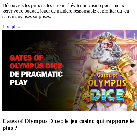
Découvrez les principales erreurs à éviter au casino pour mieux
gérer votre budget, jouer de manière responsable et profiter du jeu
sans mauvaises surprises.
Lire plus
Gates of Olympus Dice : le jeu casino qui rapporte le
plus ?