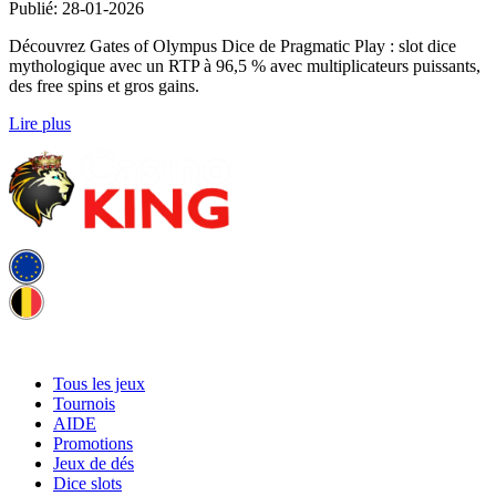
Publié
:
28-01-2026
Découvrez Gates of Olympus Dice de Pragmatic Play : slot dice
mythologique avec un RTP à 96,5 % avec multiplicateurs puissants,
des free spins et gros gains.
Lire plus
Tous les jeux
Tournois
AIDE
Promotions
Jeux de dés
Dice slots