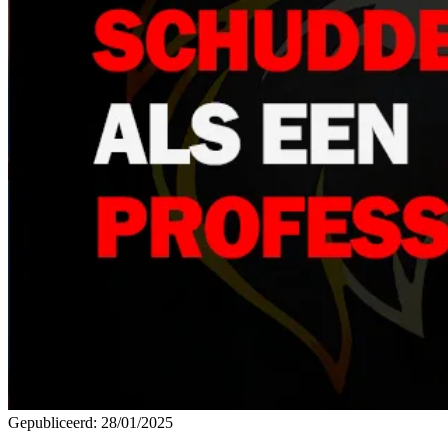
Gepubliceerd
:
28/01/2025