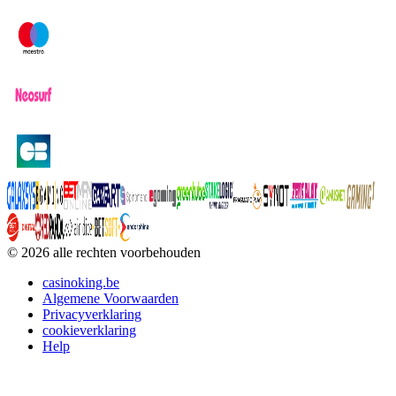
©
2026
alle rechten voorbehouden
casinoking.be
Algemene Voorwaarden
Privacyverklaring
cookieverklaring
Help