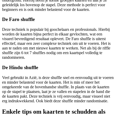
ondergrond. Hierbij neem je kleine groepjes kaarten en laat je ze
geleidelijk los bovenop de stapel. Deze methode is perfect voor
beginners en is ook minder belastend voor de kaarten.
De Faro shuffle
Deze techniek is populair bij goochelaars en professionals. Hierbij
worden de kaarten bijna perfect in elkaar gevlochten, wat een
visueel bevredigend resultaat oplevert. De Faro shuffle is uiterst
effectief, maar een zeer complexe techniek om uit te voeren. Het is
aan te raden om met nieuwe kaarten te werken. Net als bij de riffle
shuffle zijn 6 tot 7 shuffles nodig om een kaartspel volledig te
randomiseren.
De Hindu shuffle
Veel gebruikt in Azië, is deze shuffle snel en eenvoudig uit te voeren
en minder belastend voor de kaarten. Het is min of meer het
omgekeerde van de bovenhandse shuffle. In plaats van de kaarten
op de stapel te plaatsen, laat je ze vallen en stapelen in de hand die
de kaarten pakt. Deze techniek is vrij eenvoudig, maar visueel niet
erg indrukwekkend. Ook biedt deze shuffle minder randomisatie.
Enkele tips om kaarten te schudden als