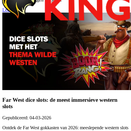
Lees meer
Far West dice slots: de meest immersieve western
slots
Gepubliceerd
:
04-03-2026
Ontdek de Far West gokkasten van 2026: meeslepende western slots