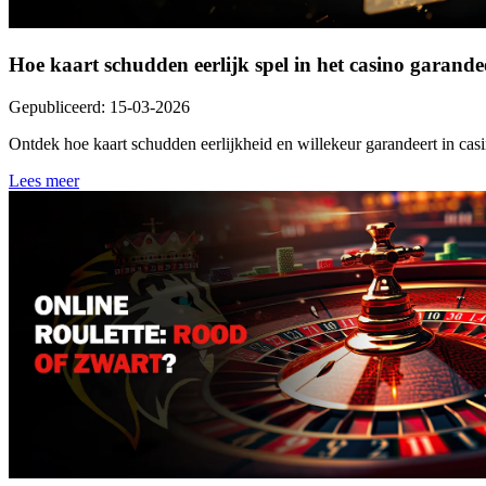
Hoe kaart schudden eerlijk spel in het casino garande
Gepubliceerd
:
15-03-2026
Ontdek hoe kaart schudden eerlijkheid en willekeur garandeert in casin
Lees meer