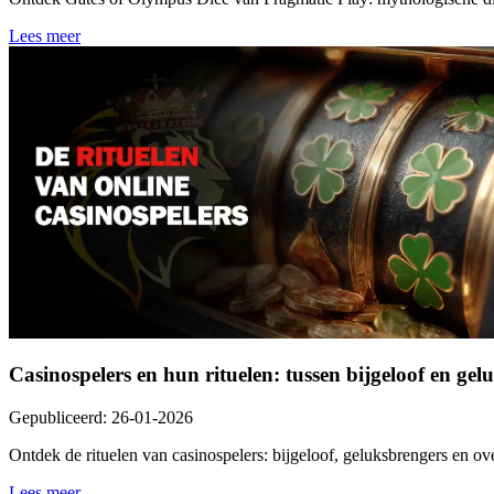
Lees meer
Casino­spelers en hun rituelen: tussen bijgeloof en gel
Gepubliceerd
:
26-01-2026
Ontdek de rituelen van casinospelers: bijgeloof, geluksbrengers en ov
Lees meer