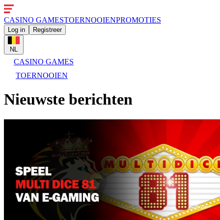
CASINO GAMES
TOERNOOIEN
PROMOTIES
Log in
Registreer
NL
CASINO GAMES
TOERNOOIEN
Nieuwste berichten