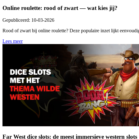
Online roulette: rood of zwart — wat kies jij?
Gepubliceerd
:
10-03-2026
Rood of zwart bij online roulette? Deze populaire inzet lijkt eenvoudi
Lees meer
Far West dice slots: de meest immersieve western slots