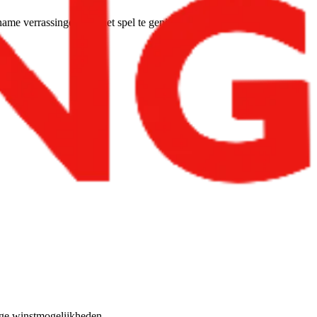
ame verrassingen van het spel te genieten.
oge winstmogelijkheden.