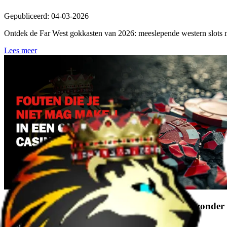
Gepubliceerd
:
04-03-2026
Ontdek de Far West gokkasten van 2026: meeslepende western slots me
Lees meer
Fouten om te vermijden in het casino: tips om zonder r
Gepubliceerd
:
11-02-2026