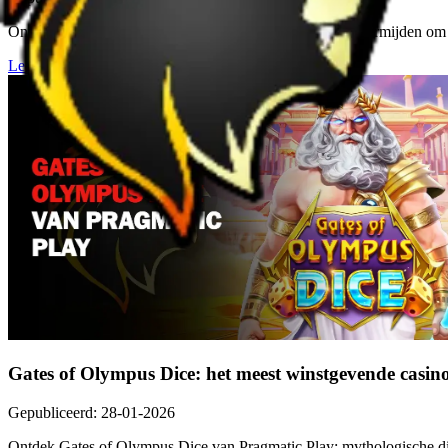
Ontdek de belangrijkste fouten die u in het casino moet vermijden om
Lees meer
Gates of Olympus Dice: het meest winstgevende casin
Gepubliceerd
:
28-01-2026
Ontdek Gates of Olympus Dice van Pragmatic Play: mythologische dice