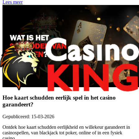
Lees meer
Hoe kaart schudden eerlijk spel in het casino
garandeert?
Gepubliceerd
:
15-03-2026
Ontdek hoe kaart schudden eerlijkheid en willekeur garandeert in
casinospellen, van blackjack tot poker, online of in een fysiek
casino.