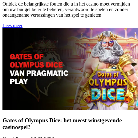
Ontdek de belangrijkste fouten die u in het casino moet vermijden
om uw budget beter te beheren, verantwoord te spelen en zonder
onaangename verrassingen van het spel te genieten.
Lees meer
Gates of Olympus Dice: het meest winstgevende
casinospel?