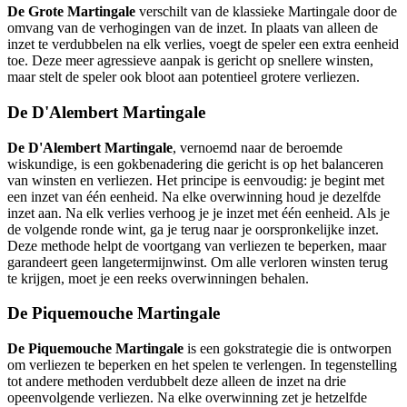
De Grote Martingale
verschilt van de klassieke Martingale door de
omvang van de verhogingen van de inzet. In plaats van alleen de
inzet te verdubbelen na elk verlies, voegt de speler een extra eenheid
toe. Deze meer agressieve aanpak is gericht op snellere winsten,
maar stelt de speler ook bloot aan potentieel grotere verliezen.
De D'Alembert Martingale
De D'Alembert Martingale
, vernoemd naar de beroemde
wiskundige, is een gokbenadering die gericht is op het balanceren
van winsten en verliezen. Het principe is eenvoudig: je begint met
een inzet van één eenheid. Na elke overwinning houd je dezelfde
inzet aan. Na elk verlies verhoog je je inzet met één eenheid. Als je
de volgende ronde wint, ga je terug naar je oorspronkelijke inzet.
Deze methode helpt de voortgang van verliezen te beperken, maar
garandeert geen langetermijnwinst. Om alle verloren winsten terug
te krijgen, moet je een reeks overwinningen behalen.
De Piquemouche Martingale
De Piquemouche Martingale
is een gokstrategie die is ontworpen
om verliezen te beperken en het spelen te verlengen. In tegenstelling
tot andere methoden verdubbelt deze alleen de inzet na drie
opeenvolgende verliezen. Na elke overwinning zet je hetzelfde