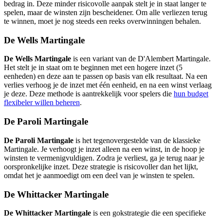
bedrag in. Deze minder risicovolle aanpak stelt je in staat langer te
spelen, maar de winsten zijn bescheidener. Om alle verliezen terug
te winnen, moet je nog steeds een reeks overwinningen behalen.
De Wells Martingale
De Wells Martingale
is een variant van de D'Alembert Martingale.
Het stelt je in staat om te beginnen met een hogere inzet (5
eenheden) en deze aan te passen op basis van elk resultaat. Na een
verlies verhoog je de inzet met één eenheid, en na een winst verlaag
je deze. Deze methode is aantrekkelijk voor spelers die
hun budget
flexibeler willen beheren
.
De Paroli Martingale
De Paroli Martingale
is het tegenovergestelde van de klassieke
Martingale. Je verhoogt je inzet alleen na een winst, in de hoop je
winsten te vermenigvuldigen. Zodra je verliest, ga je terug naar je
oorspronkelijke inzet. Deze strategie is risicovoller dan het lijkt,
omdat het je aanmoedigt om een deel van je winsten te spelen.
De Whittacker Martingale
De Whittacker Martingale
is een gokstrategie die een specifieke