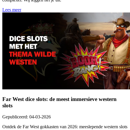
Lees meer
Far West dice slots: de meest immersieve western
slots
Gepubliceerd
:
04-03-2026
Ontdek de Far West gokkasten van 2026: meeslepende western slots