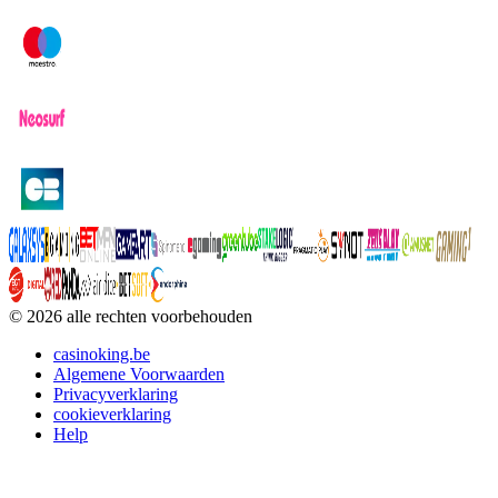
©
2026
alle rechten voorbehouden
casinoking.be
Algemene Voorwaarden
Privacyverklaring
cookieverklaring
Help