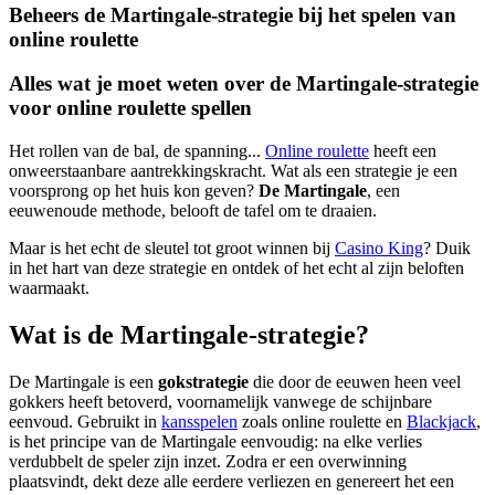
Beheers de Martingale-strategie bij het spelen van
online roulette
Alles wat je moet weten over de Martingale-strategie
voor online roulette spellen
Het rollen van de bal, de spanning...
Online roulette
heeft een
onweerstaanbare aantrekkingskracht. Wat als een strategie je een
voorsprong op het huis kon geven?
De Martingale
, een
eeuwenoude methode, belooft de tafel om te draaien.
Maar is het echt de sleutel tot groot winnen bij
Casino King
? Duik
in het hart van deze strategie en ontdek of het echt al zijn beloften
waarmaakt.
Wat is de Martingale-strategie?
De Martingale is een
gokstrategie
die door de eeuwen heen veel
gokkers heeft betoverd, voornamelijk vanwege de schijnbare
eenvoud. Gebruikt in
kansspelen
zoals online roulette en
Blackjack
,
is het principe van de Martingale eenvoudig: na elke verlies
verdubbelt de speler zijn inzet. Zodra er een overwinning
plaatsvindt, dekt deze alle eerdere verliezen en genereert het een