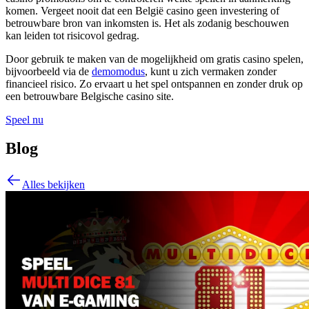
komen. Vergeet nooit dat een België casino geen investering of
betrouwbare bron van inkomsten is. Het als zodanig beschouwen
kan leiden tot risicovol gedrag.
Door gebruik te maken van de mogelijkheid om gratis casino spelen,
bijvoorbeeld via de
demomodus
, kunt u zich vermaken zonder
financieel risico. Zo ervaart u het spel ontspannen en zonder druk op
een betrouwbare Belgische casino site.
Speel nu
Blog
Alles bekijken