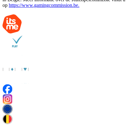
op
https://www.gamingcommission.be.