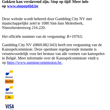
Gokken kan verslavend zijn. Stop op tijd! Meer info
op
www.stopoptijd.be
Deze website wordt beheerd door Gambling City NV met
maatschappelijke zetel te 1080 Sint-Jans Molenbeek,
Ninoofsesteenweg 216-220.
Het officiële nummer van de vergunning: B+19763;
Gambling City NV (0869.882.043) heeft een vergunning van de
Kansspelcommissie. Deze openbare regelgevende instantie is
verantwoordelijk voor het bestuur van alle vormen van kansspelen
in België. Meer informatie over de Kansspelcommissie vindt u
op
https://www.gamingcommission.be.