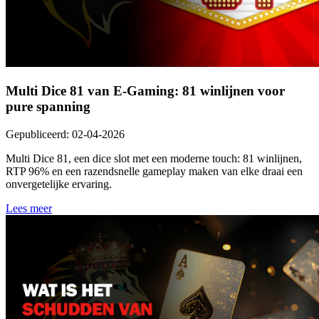
Multi Dice 81 van E-Gaming: 81 winlijnen voor
pure spanning
Gepubliceerd
:
02-04-2026
Multi Dice 81, een dice slot met een moderne touch: 81 winlijnen,
RTP 96% en een razendsnelle gameplay maken van elke draai een
onvergetelijke ervaring.
Lees meer