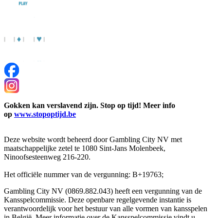
Gokken kan verslavend zijn. Stop op tijd! Meer info
op
www.stopoptijd.be
Deze website wordt beheerd door Gambling City NV met
maatschappelijke zetel te 1080 Sint-Jans Molenbeek,
Ninoofsesteenweg 216-220.
Het officiële nummer van de vergunning: B+19763;
Gambling City NV (0869.882.043) heeft een vergunning van de
Kansspelcommissie. Deze openbare regelgevende instantie is
verantwoordelijk voor het bestuur van alle vormen van kansspelen
in België. Meer informatie over de Kansspelcommissie vindt u