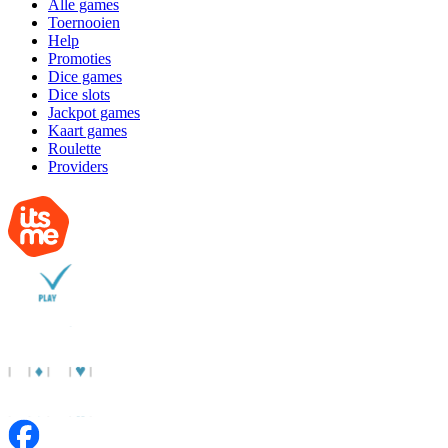
Alle games
Toernooien
Help
Promoties
Dice games
Dice slots
Jackpot games
Kaart games
Roulette
Providers