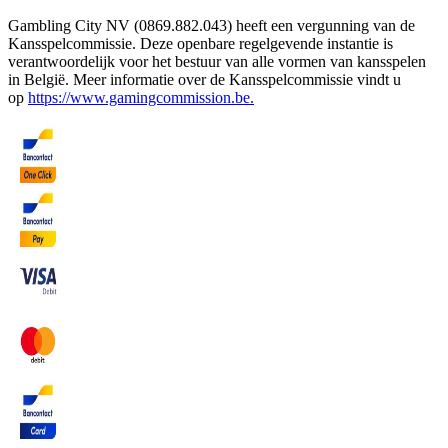
Gambling City NV (0869.882.043) heeft een vergunning van de
Kansspelcommissie. Deze openbare regelgevende instantie is
verantwoordelijk voor het bestuur van alle vormen van kansspelen
in België. Meer informatie over de Kansspelcommissie vindt u
op
https://www.gamingcommission.be.