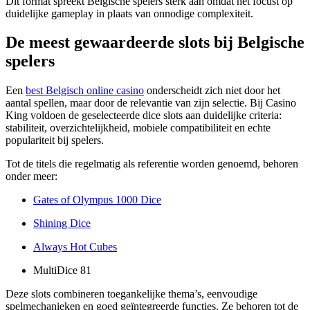
Dit format spreekt Belgische spelers sterk aan omdat het focust op
duidelijke gameplay in plaats van onnodige complexiteit.
De meest gewaardeerde slots bij Belgische
spelers
Een
best Belgisch online casino
onderscheidt zich niet door het
aantal spellen, maar door de relevantie van zijn selectie. Bij Casino
King voldoen de geselecteerde dice slots aan duidelijke criteria:
stabiliteit, overzichtelijkheid, mobiele compatibiliteit en echte
populariteit bij spelers.
Tot de titels die regelmatig als referentie worden genoemd, behoren
onder meer:
Gates of Olympus 1000 Dice
Shining Dice
Always Hot Cubes
MultiDice 81
Deze slots combineren toegankelijke thema’s, eenvoudige
spelmechanieken en goed geïntegreerde functies. Ze behoren tot de