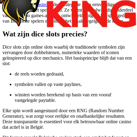
Bij ons
Belgisch casino
is deze categorie geen eenvoudige
toevoeging aan het spelaanbod. Ze vormt een volwaardig onderdeel
van het casino games-aanbod, ontwikkeld volgens het speelgedrag
van Belgische spelers en binnen het lokale regelgevende kader.
Wat zijn dice slots precies?
Dice slots zijn online slots waarbij de traditionele symbolen zijn
vervangen door dobbelstenen, numerieke waarden of iconen
geïnspireerd op dice mechanics. Het basisprincipe blijft dat van een
slot:
de reels worden gedraaid,
symbolen vallen op vaste paylines,
winsten worden berekend op basis van een vooraf
vastgelegde paytable.
Elke spin wordt aangestuurd door een RNG (Random Number
Generator), wat zorgt voor eerlijke en onafhankelijke resultaten.
Deze transparantie is essentieel voor elk betrouwbaar online casino
dat actief is in België.