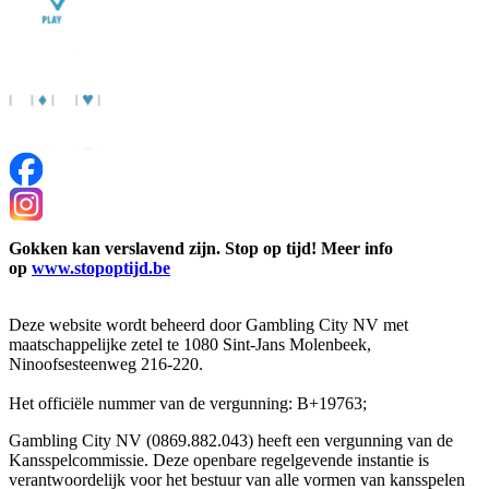
Gokken kan verslavend zijn. Stop op tijd! Meer info
op
www.stopoptijd.be
Deze website wordt beheerd door Gambling City NV met
maatschappelijke zetel te 1080 Sint-Jans Molenbeek,
Ninoofsesteenweg 216-220.
Het officiële nummer van de vergunning: B+19763;
Gambling City NV (0869.882.043) heeft een vergunning van de
Kansspelcommissie. Deze openbare regelgevende instantie is
verantwoordelijk voor het bestuur van alle vormen van kansspelen