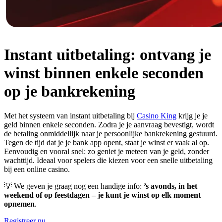
Instant uitbetaling: ontvang je
winst binnen enkele seconden
op je bankrekening
Met het systeem van instant uitbetaling bij
Casino King
krijg je je
geld binnen enkele seconden. Zodra je je aanvraag bevestigt, wordt
de betaling onmiddellijk naar je persoonlijke bankrekening gestuurd.
Tegen de tijd dat je je bank app opent, staat je winst er vaak al op.
Eenvoudig en vooral snel: zo geniet je meteen van je geld, zonder
wachttijd. Ideaal voor spelers die kiezen voor een snelle uitbetaling
bij een online casino.
💡
We geven je graag nog een handige info:
’s avonds, in het
weekend of op feestdagen – je kunt je winst op elk moment
opnemen
.
Registreer nu