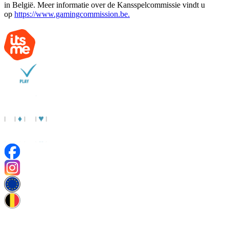
in België. Meer informatie over de Kansspelcommissie vindt u
op
https://www.gamingcommission.be.