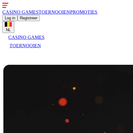
CASINO GAMES
TOERNOOIEN
PROMOTIES
Log in
Registreer
NL
CASINO GAMES
TOERNOOIEN