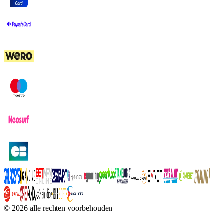
©
2026
alle rechten voorbehouden