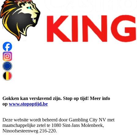
Gokken kan verslavend zijn. Stop op tijd! Meer info
op
www.stopoptijd.be
Deze website wordt beheerd door Gambling City NV met
maatschappelijke zetel te 1080 Sint-Jans Molenbeek,
Ninoofsesteenweg 216-220.