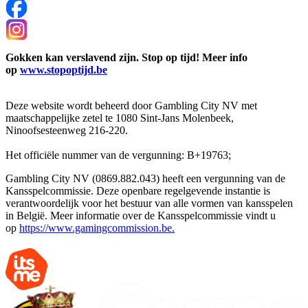
Gokken kan verslavend zijn. Stop op tijd! Meer info
op
www.stopoptijd.be
Deze website wordt beheerd door Gambling City NV met
maatschappelijke zetel te 1080 Sint-Jans Molenbeek,
Ninoofsesteenweg 216-220.
Het officiële nummer van de vergunning: B+19763;
Gambling City NV (0869.882.043) heeft een vergunning van de
Kansspelcommissie. Deze openbare regelgevende instantie is
verantwoordelijk voor het bestuur van alle vormen van kansspelen
in België. Meer informatie over de Kansspelcommissie vindt u
op
https://www.gamingcommission.be.