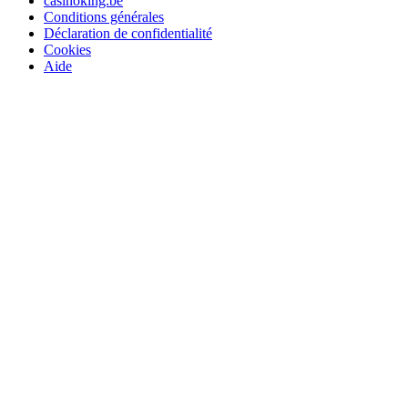
casinoking.be
Conditions générales
Déclaration de confidentialité
Cookies
Aide