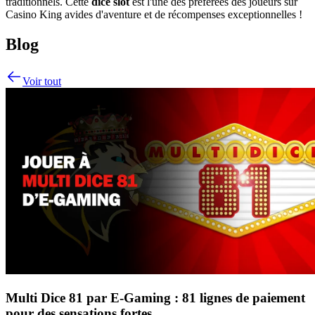
traditionnels. Cette
dice slot
est l'une des préférées des joueurs sur
Casino King avides d'aventure et de récompenses exceptionnelles !
Blog
Voir tout
Multi Dice 81 par E-Gaming : 81 lignes de paiement
pour des sensations fortes