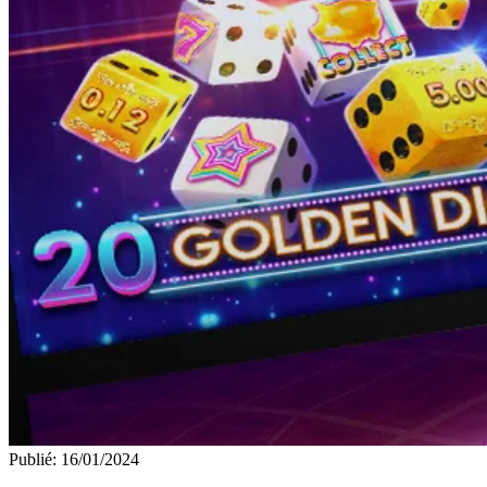
Publié
:
16/01/2024