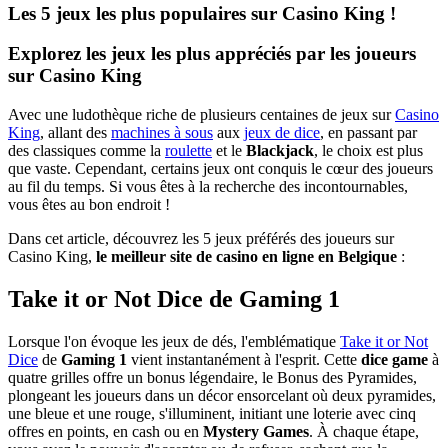
Les 5 jeux les plus populaires sur Casino King !
Explorez les jeux les plus appréciés par les joueurs
sur Casino King
Avec une ludothèque riche de plusieurs centaines de jeux sur
Casino
King
, allant des
machines à sous
aux
jeux de dice
, en passant par
des classiques comme la
roulette
et le
Blackjack
, le choix est plus
que vaste. Cependant, certains jeux ont conquis le cœur des joueurs
au fil du temps. Si vous êtes à la recherche des incontournables,
vous êtes au bon endroit !
Dans cet article, découvrez les 5 jeux préférés des joueurs sur
Casino King,
le meilleur site de casino en ligne en Belgique
:
Take it or Not Dice de Gaming 1
Lorsque l'on évoque les jeux de dés, l'emblématique
Take it or Not
Dice
de
Gaming 1
vient instantanément à l'esprit. Cette
dice game
à
quatre grilles offre un bonus légendaire, le Bonus des Pyramides,
plongeant les joueurs dans un décor ensorcelant où deux pyramides,
une bleue et une rouge, s'illuminent, initiant une loterie avec cinq
offres en points, en cash ou en
Mystery Games
. À chaque étape,