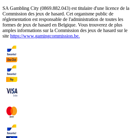
SA Gambling City (0869.882.043) est titulaire d'une licence de la
Commission des jeux de hasard. Cet organisme public de
réglementation est responsable de l'administration de toutes les
formes de jeux de hasard en Belgique. Vous trouverez de plus
amples informations sur la Commission des jeux de hasard sur le
site
https://www.gamingcommission.be.