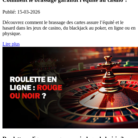
Publié
:
15-03-2026
Découvrez comment le brassage des cartes assure l’équité et le
hasard dans les jeux de casino, du blackjack au poker, en ligne ou en
physique.
Lire plus