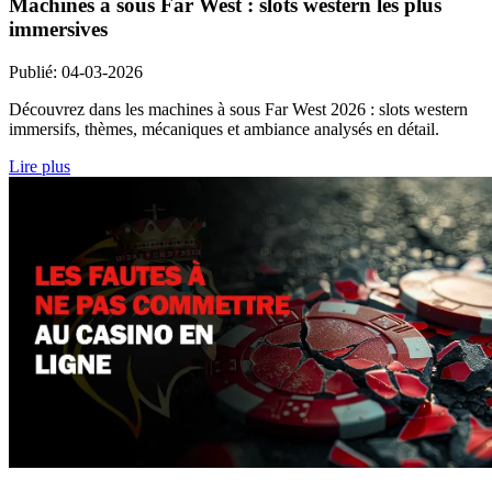
Machines à sous Far West : slots western les plus
immersives
Publié
:
04-03-2026
Découvrez dans les machines à sous Far West 2026 : slots western
immersifs, thèmes, mécaniques et ambiance analysés en détail.
Lire plus