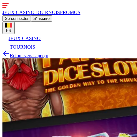
JEUX CASINO
TOURNOIS
PROMOS
Se connecter
S'inscrire
FR
JEUX CASINO
TOURNOIS
Retour vers l'aperçu