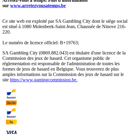
Arrêtez-vous à temps! Plus d'informations
sur
www.arretezvousatemps.be
Ce site web est exploité par SA Gambling City dont le siège social
est situé à 1080 Molenbeek-Saint-Jean, Chaussée de Ninove 216-
220.
Le numéro de licence officiel: B+19763;
SA Gambling City (0869.882.043) est titulaire d'une licence de la
Commission des jeux de hasard. Cet organisme public de
réglementation est responsable de l'administration de toutes les
formes de jeux de hasard en Belgique. Vous trouverez de plus
amples informations sur la Commission des jeux de hasard sur le
site
https://www.gamingcommission.be.