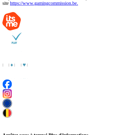
site
https://www.gamingcommission.be.