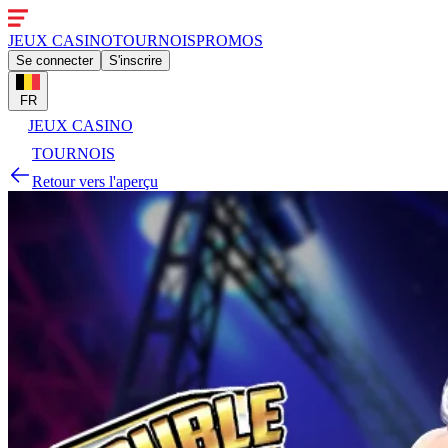
JEUX CASINO
TOURNOIS
PROMOS
Se connecter
S'inscrire
FR
JEUX CASINO
TOURNOIS
Retour vers l'aperçu