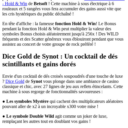
- Hold & Win
de
Betsoft
! Cette machine à sous électrique à 6
rouleaux et 5 rangées vous fera accumuler des gains aussi vite que
les cris hystériques du public déchaîné !
En tête d'affiche : la fameuse
fonction Hold & Win
! Le Bonus
pendant la fonction Hold & Win peut multiplier la valeur des
symboles Bonus choisis aléatoirement jusqu'à 256x ! Des WILD
fréquents et des Scatter généreux vous éblouiront pendant que vous
assistez au concert de votre groupe de rock préféré !
Dice Gold de Synot : Un cocktail de dés
scintillants et gains dorés
Envie d'un cocktail de dés croisés soupoudrés d'une touche de luxe
?
Dice Gold
de
Synot
vous plonge dans une ambiance de casino
classique et chic, avec 27 lignes de jeu aux reflets étincelants. Cette
machine à sous regorge de fonctionnalités savoureuses :
● Les symboles Mystère
qui cachent des multiplicateurs aléatoires
pouvant aller de x2 à un incroyable x300 votre mise !
● Le symbole Double Wild
agit comme un joker de luxe,
remplaçant les autres tout en doublant vos gains !