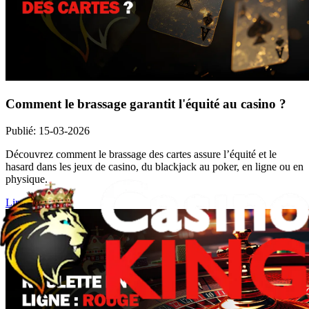
Comment le brassage garantit l'équité au casino ?
Publié
:
15-03-2026
Découvrez comment le brassage des cartes assure l’équité et le
hasard dans les jeux de casino, du blackjack au poker, en ligne ou en
physique.
Lire plus