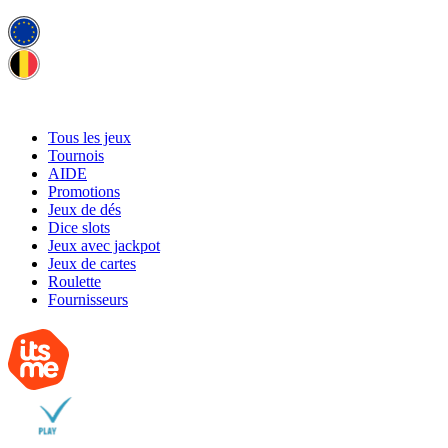
Tous les jeux
Tournois
AIDE
Promotions
Jeux de dés
Dice slots
Jeux avec jackpot
Jeux de cartes
Roulette
Fournisseurs