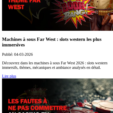
Machines à sous Far West : slots western les plus
immersives
Publié
:
04-03-2026
Découvrez dans les machines à sous Far West 2026 : slots western
immersifs, thèmes, mécaniques et ambiance analysés en détail.
Lire plus