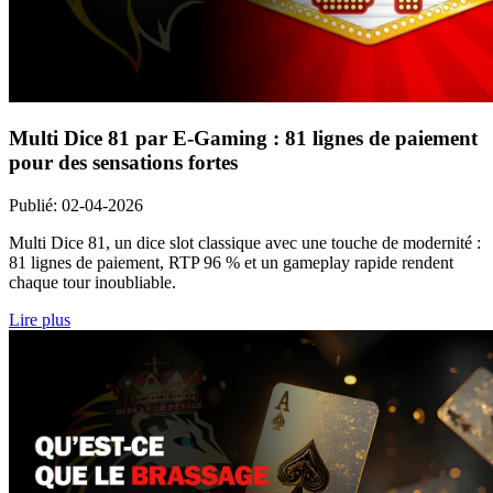
Multi Dice 81 par E-Gaming : 81 lignes de paiement
pour des sensations fortes
Publié
:
02-04-2026
Multi Dice 81, un dice slot classique avec une touche de modernité :
81 lignes de paiement, RTP 96 % et un gameplay rapide rendent
chaque tour inoubliable.
Lire plus