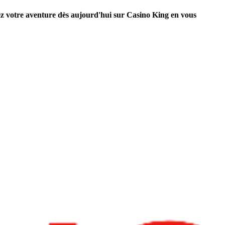
votre aventure dès aujourd'hui sur Casino King en vous