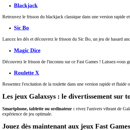
Blackjack
Retrouvez le frisson du blackjack classique dans une version rapide et
Sic Bo
Lancez les dés et découvrez le frisson du Sic Bo, un jeu de hasard an
Magic Dice
Découvrez le frisson de l'inconnu sur ce Fast Games ! Laissez-vous gui
Roulette X
Ressentez l'excitation de la roulette dans une version rapide et fluide
Les jeux Galaxsys : le divertissement sur t
Smartphone, tablette ou ordinateur :
vivez l'univers vibrant de Ga
expérience de jeu optimale.
Jouez dès maintenant aux jeux Fast Games