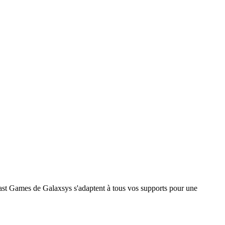
Fast Games de Galaxsys s'adaptent à tous vos supports pour une