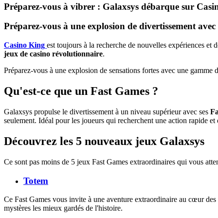
Préparez-vous à vibrer : Galaxsys débarque sur Casi
Préparez-vous à une explosion de divertissement avec
Casino King
est toujours à la recherche de nouvelles expériences et
jeux de casino révolutionnaire
.
Préparez-vous à une explosion de sensations fortes avec une gamme 
Qu'est-ce que un Fast Games ?
Galaxsys propulse le divertissement à un niveau supérieur avec ses
Fa
seulement. Idéal pour les joueurs qui recherchent une action rapide et 
Découvrez les 5 nouveaux jeux Galaxsys
Ce sont pas moins de 5 jeux Fast Games extraordinaires qui vous atten
Totem
Ce Fast Games vous invite à une aventure extraordinaire au cœur des ci
mystères les mieux gardés de l'histoire.