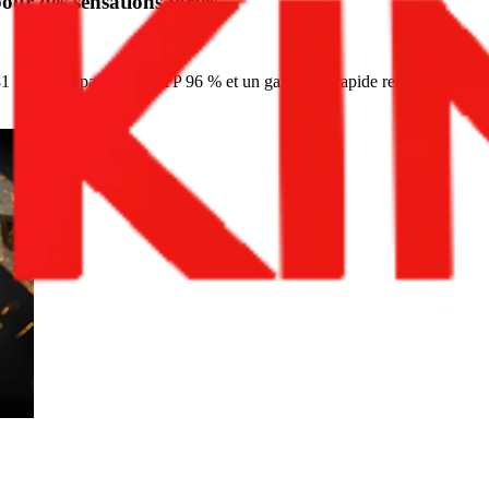
ur des sensations fortes
 81 lignes de paiement, RTP 96 % et un gameplay rapide rendent chaque 