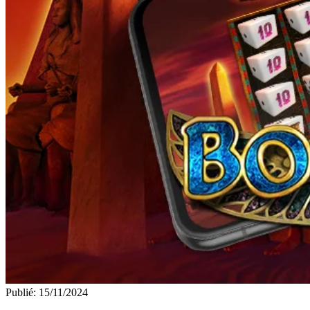
Publié
:
15/11/2024