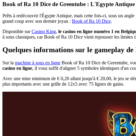
Book of Ra 10 Dice de Greentube : L'Egypte Antique s
Prêts à redécouvrir l'Égypte Antique, mais cette fois-ci, sous un angle
grand coup avec son dernier joyau :
Book of Ra 10 Dice
.
Disponible sur
Casino King
,
le casino en ligne numéro 1 en Belgiq
à sous classiques, car Book of Ra 10 Dice vient repousser les limites 
Quelques informations sur le gameplay de
Sur la
machine à sous en ligne
Book of Ra 10 Dice de Greentube, vous
casino en ligne
, il vous suffit d'aligner 5 symboles identiques d'un co
Avec une mise minimum de € 0,20 allant jusqu'à € 20,00, le jeu se dér
plus importants avec une grille de 12x5 avec 75 lignes de gains.