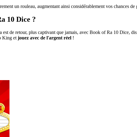
èrement un rouleau, augmentant ainsi considérablement vos chances de 
a 10 Dice ?
est de retour, plus captivant que jamais, avec Book of Ra 10 Dice, disp
o King et
jouez avec de l'argent réel
!