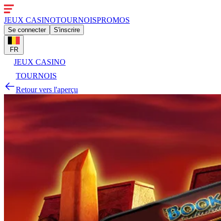
JEUX CASINO
TOURNOIS
PROMOS
Se connecter
S'inscrire
FR
JEUX CASINO
TOURNOIS
Retour vers l'aperçu