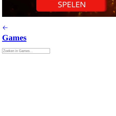
Games