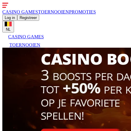
CASINO GAMES
TOERNOOIEN
PROMOTIES
Log in
Registreer
NL
CASINO GAMES
TOERNOOIEN