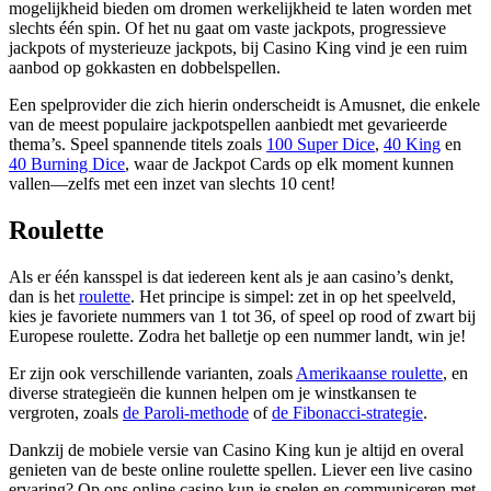
mogelijkheid bieden om dromen werkelijkheid te laten worden met
slechts één spin. Of het nu gaat om vaste jackpots, progressieve
jackpots of mysterieuze jackpots, bij Casino King vind je een ruim
aanbod op gokkasten en dobbelspellen.
Een spelprovider die zich hierin onderscheidt is Amusnet, die enkele
van de meest populaire jackpotspellen aanbiedt met gevarieerde
thema’s. Speel spannende titels zoals
100 Super Dice
,
40 King
en
40 Burning Dice
, waar de Jackpot Cards op elk moment kunnen
vallen—zelfs met een inzet van slechts 10 cent!
Roulette
Als er één kansspel is dat iedereen kent als je aan casino’s denkt,
dan is het
roulette
. Het principe is simpel: zet in op het speelveld,
kies je favoriete nummers van 1 tot 36, of speel op rood of zwart bij
Europese roulette. Zodra het balletje op een nummer landt, win je!
Er zijn ook verschillende varianten, zoals
Amerikaanse roulette
, en
diverse strategieën die kunnen helpen om je winstkansen te
vergroten, zoals
de Paroli-methode
of
de Fibonacci-strategie
.
Dankzij de mobiele versie van Casino King kun je altijd en overal
genieten van de beste online roulette spellen. Liever een live casino
ervaring? Op ons online casino kun je spelen en communiceren met