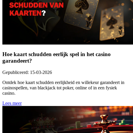
Hoe kaart schudden eerlijk spel in het casino
garandeert?
Gepubliceerd
:
15-03-2026
Ontdek hoe kaart schudden eerlijkheid en willekeur garandeert in
casinospellen, van blackjack tot poker, online of in een fysiek
casino.
Lees meer