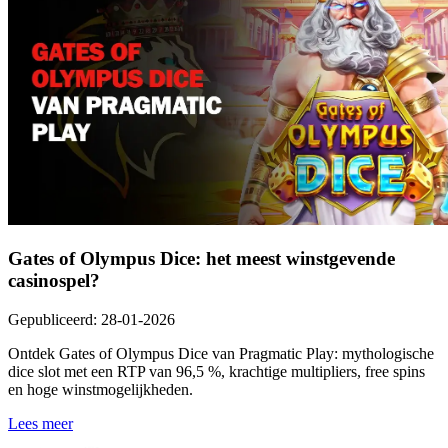
Gates of Olympus Dice: het meest winstgevende
casinospel?
Gepubliceerd
:
28-01-2026
Ontdek Gates of Olympus Dice van Pragmatic Play: mythologische
dice slot met een RTP van 96,5 %, krachtige multipliers, free spins
en hoge winstmogelijkheden.
Lees meer