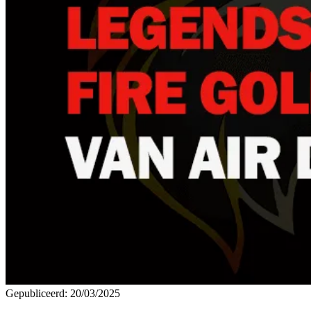
Gepubliceerd
:
20/03/2025