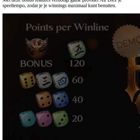
speeltempo, zodat je je winnings maximaal kunt benutten.