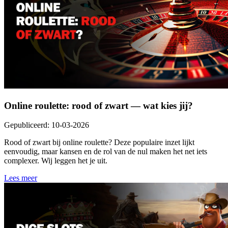
Online roulette: rood of zwart — wat kies jij?
Gepubliceerd
:
10-03-2026
Rood of zwart bij online roulette? Deze populaire inzet lijkt
eenvoudig, maar kansen en de rol van de nul maken het net iets
complexer. Wij leggen het je uit.
Lees meer