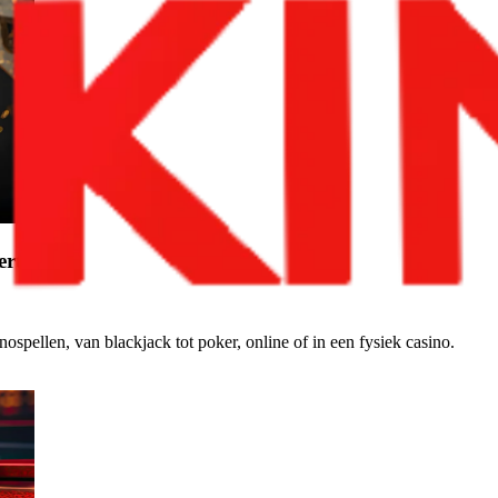
ert?
ospellen, van blackjack tot poker, online of in een fysiek casino.