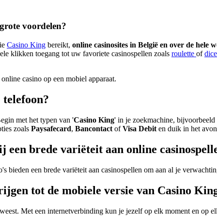
 grote voordelen?
gie
Casino King
bereikt,
online casinosites in België
en over de hele w
kele klikken toegang tot uw favoriete casinospellen zoals
roulette
of
dic
n online casino op een mobiel apparaat.
 telefoon?
egin met het typen van '
Casino King
' in je zoekmachine, bijvoorbeel
pties zoals
Paysafecard
,
Bancontact
of
Visa Debit
en duik in het avon
 een brede variëteit aan online casinospell
no's bieden een brede variëteit aan casinospellen om aan al je verwacht
ijgen tot de mobiele versie van Casino King
eweest. Met een internetverbinding kun je jezelf op elk moment en op el