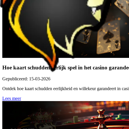
Hoe kaart schudden eerlijk spel in het casino garande
Gepubliceerd
:
15-03-2026
Ontdek hoe kaart schudden eerlijkheid en willekeur garandeert in casin
Lees meer