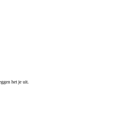
ggen het je uit.