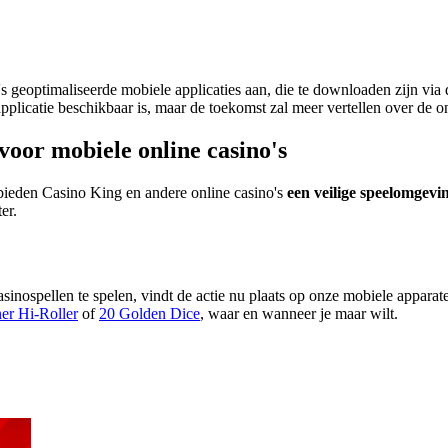
s geoptimaliseerde mobiele applicaties aan, die te downloaden zijn vi
icatie beschikbaar is, maar de toekomst zal meer vertellen over de on
 voor mobiele online casino's
bieden Casino King en andere online casino's
een veilige speelomgevi
er.
spellen te spelen, vindt de actie nu plaats op onze mobiele apparaten. 
ner Hi-Roller
of
20 Golden Dice
, waar en wanneer je maar wilt.