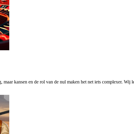
g, maar kansen en de rol van de nul maken het net iets complexer. Wij le