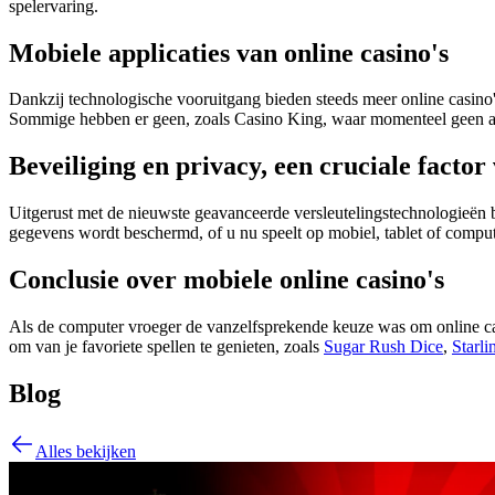
spelervaring.
Mobiele applicaties van online casino's
Dankzij technologische vooruitgang bieden steeds meer online casino'
Sommige hebben er geen, zoals Casino King, waar momenteel geen appl
Beveiliging en privacy, een cruciale factor
Uitgerust met de nieuwste geavanceerde versleutelingstechnologieën 
gegevens wordt beschermd, of u nu speelt op mobiel, tablet of comput
Conclusie over mobiele online casino's
Als de computer vroeger de vanzelfsprekende keuze was om online casino
om van je favoriete spellen te genieten, zoals
Sugar Rush Dice
,
Starli
Blog
Alles bekijken