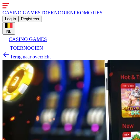
CASINO GAMES
TOERNOOIEN
PROMOTIES
Log in
Registreer
NL
CASINO GAMES
TOERNOOIEN
Terug naar overzicht