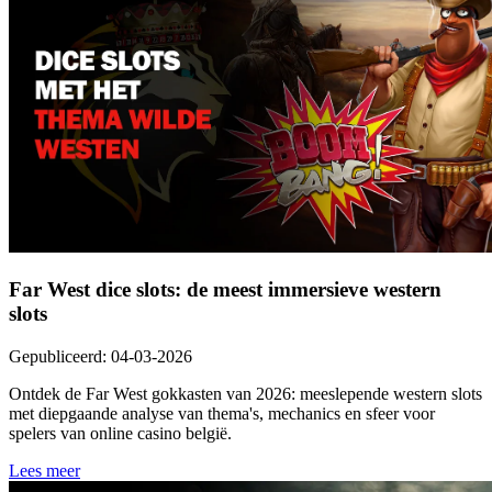
Far West dice slots: de meest immersieve western
slots
Gepubliceerd
:
04-03-2026
Ontdek de Far West gokkasten van 2026: meeslepende western slots
met diepgaande analyse van thema's, mechanics en sfeer voor
spelers van online casino belgië.
Lees meer