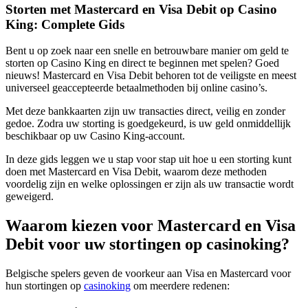
Storten met Mastercard en Visa Debit op Casino
King: Complete Gids
Bent u op zoek naar een snelle en betrouwbare manier om geld te
storten op Casino King en direct te beginnen met spelen? Goed
nieuws! Mastercard en Visa Debit behoren tot de veiligste en meest
universeel geaccepteerde betaalmethoden bij online casino’s.
Met deze bankkaarten zijn uw transacties direct, veilig en zonder
gedoe. Zodra uw storting is goedgekeurd, is uw geld onmiddellijk
beschikbaar op uw Casino King-account.
In deze gids leggen we u stap voor stap uit hoe u een storting kunt
doen met Mastercard en Visa Debit, waarom deze methoden
voordelig zijn en welke oplossingen er zijn als uw transactie wordt
geweigerd.
Waarom kiezen voor Mastercard en Visa
Debit voor uw stortingen op casinoking?
Belgische spelers geven de voorkeur aan Visa en Mastercard voor
hun stortingen op
casinoking
om meerdere redenen: