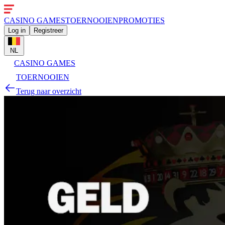
CASINO GAMES
TOERNOOIEN
PROMOTIES
Log in
Registreer
NL
CASINO GAMES
TOERNOOIEN
Terug naar overzicht