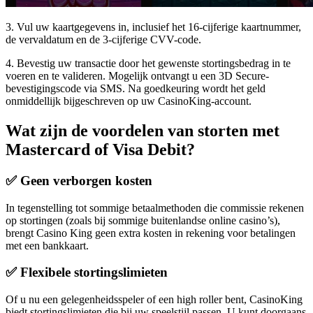
3. Vul uw kaartgegevens in, inclusief het 16-cijferige kaartnummer,
de vervaldatum en de 3-cijferige CVV-code.
4. Bevestig uw transactie door het gewenste stortingsbedrag in te
voeren en te valideren. Mogelijk ontvangt u een 3D Secure-
bevestigingscode via SMS. Na goedkeuring wordt het geld
onmiddellijk bijgeschreven op uw CasinoKing-account.
Wat zijn de voordelen van storten met
Mastercard of Visa Debit?
✅ Geen verborgen kosten
In tegenstelling tot sommige betaalmethoden die commissie rekenen
op stortingen (zoals bij sommige buitenlandse online casino’s),
brengt Casino King geen extra kosten in rekening voor betalingen
met een bankkaart.
✅ Flexibele stortingslimieten
Of u nu een gelegenheidsspeler of een high roller bent, CasinoKing
biedt stortingslimieten die bij uw speelstijl passen. U kunt doorgaans