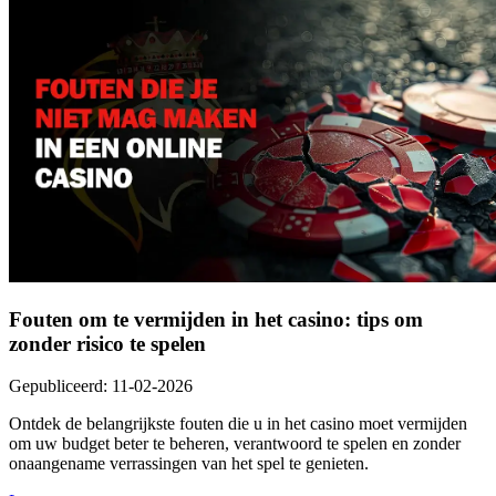
Fouten om te vermijden in het casino: tips om
zonder risico te spelen
Gepubliceerd
:
11-02-2026
Ontdek de belangrijkste fouten die u in het casino moet vermijden
om uw budget beter te beheren, verantwoord te spelen en zonder
onaangename verrassingen van het spel te genieten.