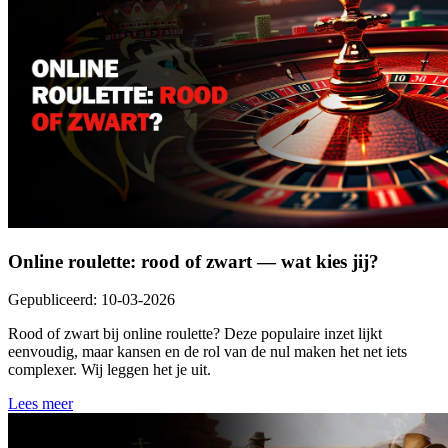
Online roulette: rood of zwart — wat kies jij?
Gepubliceerd
:
10-03-2026
Rood of zwart bij online roulette? Deze populaire inzet lijkt
eenvoudig, maar kansen en de rol van de nul maken het net iets
complexer. Wij leggen het je uit.
Lees meer