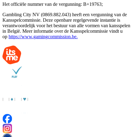
Het officiële nummer van de vergunning: B+19763;
Gambling City NV (0869.882.043) heeft een vergunning van de
Kansspelcommissie. Deze openbare regelgevende instantie is
verantwoordelijk voor het bestuur van alle vormen van kansspelen
in België. Meer informatie over de Kansspelcommissie vindt u
op
https://www.gamingcommission.be.