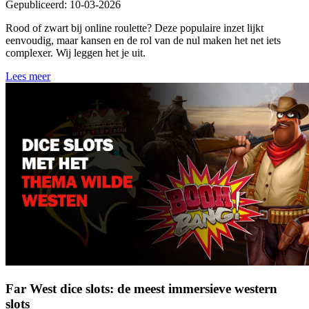
Gepubliceerd
:
10-03-2026
Rood of zwart bij online roulette? Deze populaire inzet lijkt
eenvoudig, maar kansen en de rol van de nul maken het net iets
complexer. Wij leggen het je uit.
Lees meer
Far West dice slots: de meest immersieve western
slots