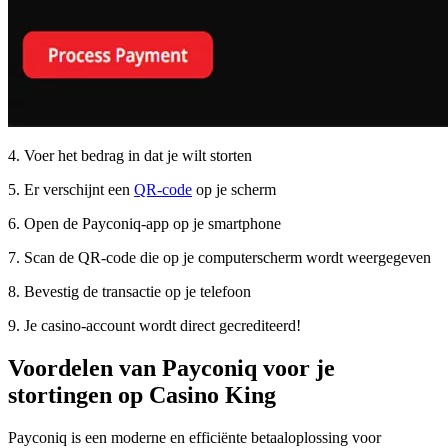
4. Voer het bedrag in dat je wilt storten
5. Er verschijnt een
QR-code
op je scherm
6. Open de Payconiq-app op je smartphone
7. Scan de QR-code die op je computerscherm wordt weergegeven
8. Bevestig de transactie op je telefoon
9. Je casino-account wordt direct gecrediteerd!
Voordelen van Payconiq voor je
stortingen op Casino King
Payconiq is een moderne en efficiënte betaaloplossing voor