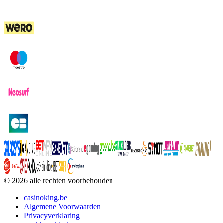
©
2026
alle rechten voorbehouden
casinoking.be
Algemene Voorwaarden
Privacyverklaring