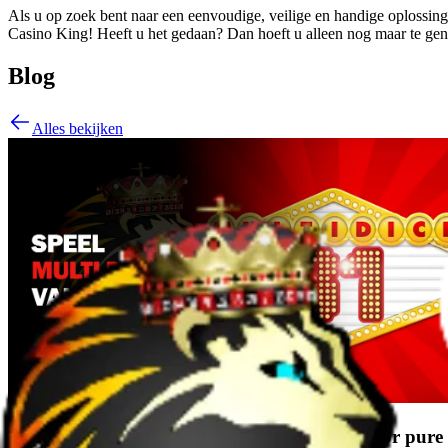
Als u op zoek bent naar een eenvoudige, veilige en handige oplossing
Casino King! Heeft u het gedaan? Dan hoeft u alleen nog maar te gen
Blog
Alles bekijken
Multi Dice 81 van E-Gaming: 81 winlijnen voor pure