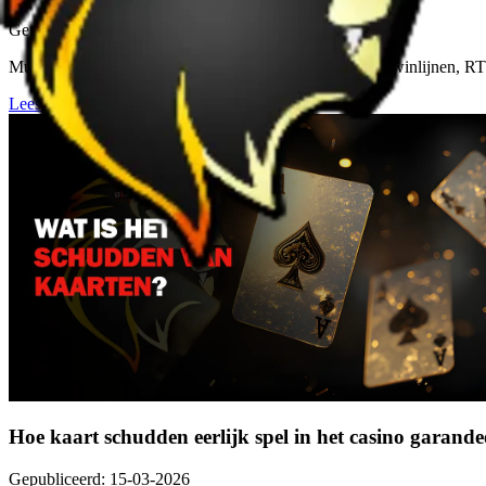
Gepubliceerd
:
02-04-2026
Multi Dice 81, een dice slot met een moderne touch: 81 winlijnen, R
Lees meer
Hoe kaart schudden eerlijk spel in het casino garande
Gepubliceerd
:
15-03-2026