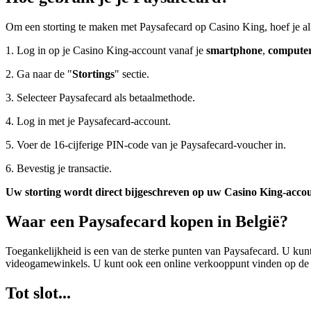
Om een storting te maken met Paysafecard op Casino King, hoef je all
1. Log in op je Casino King-account vanaf je
smartphone
,
compute
2. Ga naar de "
Stortings
" sectie.
3. Selecteer Paysafecard als betaalmethode.
4. Log in met je Paysafecard-account.
5. Voer de 16-cijferige PIN-code van je Paysafecard-voucher in.
6. Bevestig je transactie.
Uw storting wordt direct bijgeschreven op uw Casino King-acco
Waar een Paysafecard kopen in België?
Toegankelijkheid is een van de sterke punten van Paysafecard. U kunt
videogamewinkels. U kunt ook een online verkooppunt vinden op de
Tot slot...