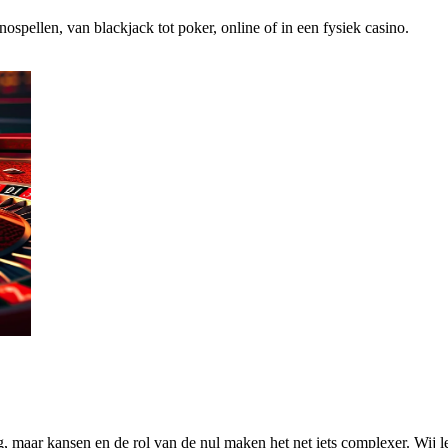
ospellen, van blackjack tot poker, online of in een fysiek casino.
g, maar kansen en de rol van de nul maken het net iets complexer. Wij le