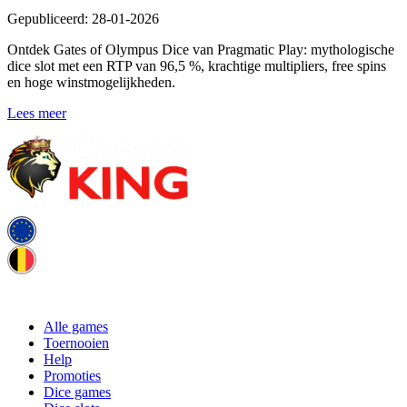
Gepubliceerd
:
28-01-2026
Ontdek Gates of Olympus Dice van Pragmatic Play: mythologische
dice slot met een RTP van 96,5 %, krachtige multipliers, free spins
en hoge winstmogelijkheden.
Lees meer
Alle games
Toernooien
Help
Promoties
Dice games