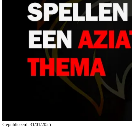
Gepubliceerd
:
31/01/2025