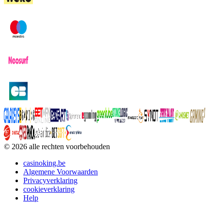
©
2026
alle rechten voorbehouden
casinoking.be
Algemene Voorwaarden
Privacyverklaring
cookieverklaring
Help