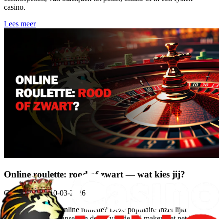
casino.
Lees meer
Online roulette: rood of zwart — wat kies jij?
Gepubliceerd
:
10-03-2026
Rood of zwart bij online roulette? Deze populaire inzet lijkt
eenvoudig, maar kansen en de rol van de nul maken het net iets