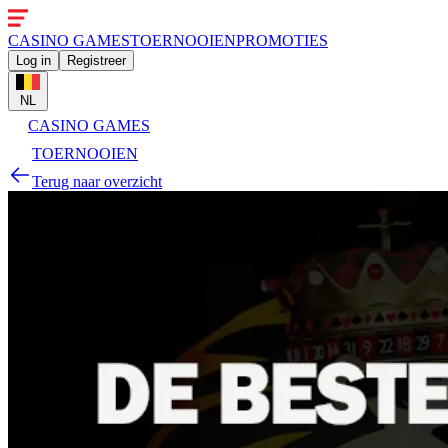
CASINO GAMES
TOERNOOIEN
PROMOTIES
Log in
Registreer
NL
CASINO GAMES
TOERNOOIEN
Terug naar overzicht