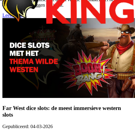
complexer. Wij leggen het je uit.
Lees meer
Far West dice slots: de meest immersieve western
slots
Gepubliceerd
:
04-03-2026