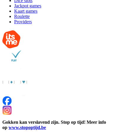
Dice slots
Jackpot games
Kaart games
Roulette
Providers
Gokken kan verslavend zijn. Stop op tijd! Meer info
op
www.stopoptijd.be