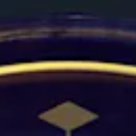
CASINO GAMES
TOERNOOIEN
PROMOTIES
Log in
Registreer
NL
CASINO GAMES
TOERNOOIEN