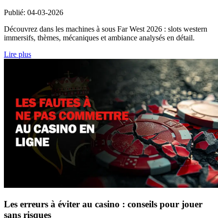
Publié
:
04-03-2026
Découvrez dans les machines à sous Far West 2026 : slots western
immersifs, thèmes, mécaniques et ambiance analysés en détail.
Lire plus
Les erreurs à éviter au casino : conseils pour jouer
sans risques