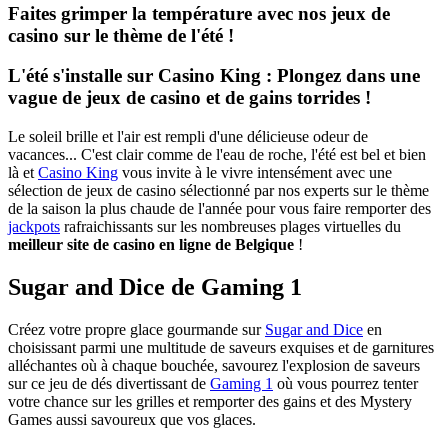
Faites grimper la température avec nos jeux de
casino sur le thème de l'été !
L'été s'installe sur Casino King : Plongez dans une
vague de jeux de casino et de gains torrides !
Le soleil brille et l'air est rempli d'une délicieuse odeur de
vacances... C'est clair comme de l'eau de roche, l'été est bel et bien
là et
Casino King
vous invite à le vivre intensément avec une
sélection de jeux de casino sélectionné par nos experts sur le thème
de la saison la plus chaude de l'année pour vous faire remporter des
jackpots
rafraichissants sur les nombreuses plages virtuelles du
meilleur site de casino en ligne de Belgique
!
Sugar and Dice de Gaming 1
Créez votre propre glace gourmande sur
Sugar and Dice
en
choisissant parmi une multitude de saveurs exquises et de garnitures
alléchantes où à chaque bouchée, savourez l'explosion de saveurs
sur ce jeu de dés divertissant de
Gaming 1
où vous pourrez tenter
votre chance sur les grilles et remporter des gains et des Mystery
Games aussi savoureux que vos glaces.