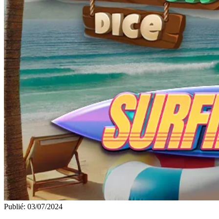
Publié
:
03/07/2024