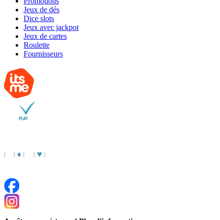
Promotions
Jeux de dés
Dice slots
Jeux avec jackpot
Jeux de cartes
Roulette
Fournisseurs