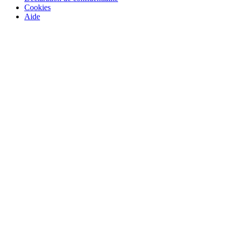
Cookies
Aide