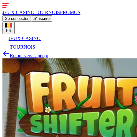
JEUX CASINO
TOURNOIS
PROMOS
Se connecter
S'inscrire
FR
JEUX CASINO
TOURNOIS
Retour vers l'aperçu