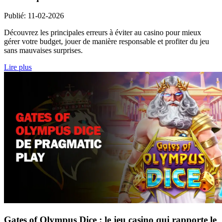
Publié
:
11-02-2026
Découvrez les principales erreurs à éviter au casino pour mieux
gérer votre budget, jouer de manière responsable et profiter du jeu
sans mauvaises surprises.
Lire plus
Gates of Olympus Dice : le jeu casino qui rapporte le