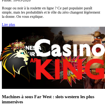
Publié
:
10-03-2026
Rouge ou noir à la roulette en ligne ? Ce pari populaire paraît
simple, mais les probabilités et le rôle du zéro changent légèrement
la donne. On vous explique.
Lire plus
Machines à sous Far West : slots western les plus
immersives