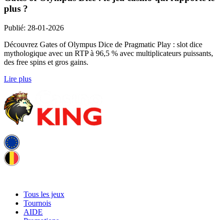
plus ?
Publié
:
28-01-2026
Découvrez Gates of Olympus Dice de Pragmatic Play : slot dice
mythologique avec un RTP à 96,5 % avec multiplicateurs puissants,
des free spins et gros gains.
Lire plus
Tous les jeux
Tournois
AIDE