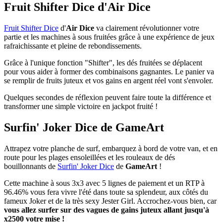
Fruit Shifter Dice d'Air Dice
Fruit Shifter Dice
d'
Air Dice
va clairement révolutionner votre
partie et les machines à sous fruitées grâce à une expérience de jeux
rafraichissante et pleine de rebondissements.
Grâce à l'unique fonction "Shifter", les dés fruitées se déplacent
pour vous aider à former des combinaisons gagnantes. Le panier va
se remplir de fruits juteux et vos gains en argent réel vont s'envoler.
Quelques secondes de réflexion peuvent faire toute la différence et
transformer une simple victoire en jackpot fruité !
Surfin' Joker Dice de GameArt
Attrapez votre planche de surf, embarquez à bord de votre van, et en
route pour les plages ensoleillées et les rouleaux de dés
bouillonnants de
Surfin' Joker Dice
de
GameArt
!
Cette machine à sous 3x3 avec 5 lignes de paiement et un RTP à
96.46% vous fera vivre l'été dans toute sa splendeur, aux côtés du
fameux Joker et de la très sexy Jester Girl. Accrochez-vous bien, car
vous allez surfer sur des vagues de gains juteux allant jusqu'à
x2500 votre mise !