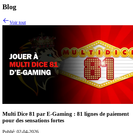
Blog
Voir tout
Multi Dice 81 par E-Gaming : 81 lignes de paiement
pour des sensations fortes
Publié
:
02-04-2026