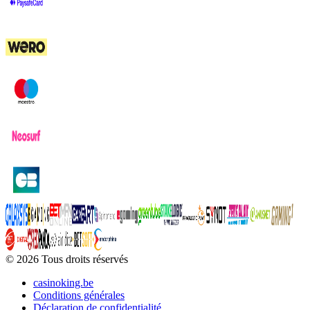
©
2026
Tous droits réservés
casinoking.be
Conditions générales
Déclaration de confidentialité