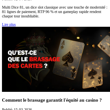
Multi Dice 81, un dice slot classique avec une touche de modernité :
81 lignes de paiement, RTP 96 % et un gameplay rapide rendent
chaque tour inoubliable.
Lire plus
Comment le brassage garantit l'équité au casino ?
Publié
:
15-03-2026