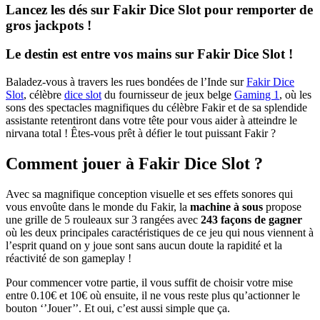
Lancez les dés sur Fakir Dice Slot pour remporter de
gros jackpots !
Le destin est entre vos mains sur Fakir Dice Slot !
Baladez-vous à travers les rues bondées de l’Inde sur
Fakir Dice
Slot
, célèbre
dice slot
du fournisseur de jeux belge
Gaming 1
, où les
sons des spectacles magnifiques du célèbre Fakir et de sa splendide
assistante retentiront dans votre tête pour vous aider à atteindre le
nirvana total ! Êtes-vous prêt à défier le tout puissant Fakir ?
Comment jouer à Fakir Dice Slot ?
Avec sa magnifique conception visuelle et ses effets sonores qui
vous envoûte dans le monde du Fakir, la
machine à sous
propose
une grille de 5 rouleaux sur 3 rangées avec
243 façons de gagner
où les deux principales caractéristiques de ce jeu qui nous viennent à
l’esprit quand on y joue sont sans aucun doute la rapidité et la
réactivité de son gameplay !
Pour commencer votre partie, il vous suffit de choisir votre mise
entre 0.10€ et 10€ où ensuite, il ne vous reste plus qu’actionner le
bouton ‘’Jouer’’. Et oui, c’est aussi simple que ça.