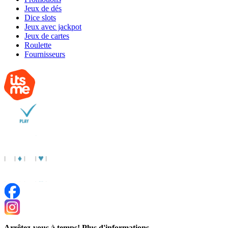
Jeux de dés
Dice slots
Jeux avec jackpot
Jeux de cartes
Roulette
Fournisseurs
Arrêtez-vous à temps! Plus d'informations