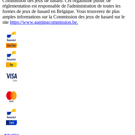
Commission des jeux de hasard. Cet organisme public de
réglementation est responsable de l'administration de toutes les
formes de jeux de hasard en Belgique. Vous trouverez de plus
amples informations sur la Commission des jeux de hasard sur le
site
https://www.gamingcommission.be.