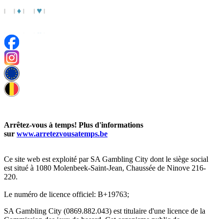
Arrêtez-vous à temps! Plus d'informations
sur
www.arretezvousatemps.be
Ce site web est exploité par SA Gambling City dont le siège social
est situé à 1080 Molenbeek-Saint-Jean, Chaussée de Ninove 216-
220.
Le numéro de licence officiel: B+19763;
SA Gambling City (0869.882.043) est titulaire d'une licence de la