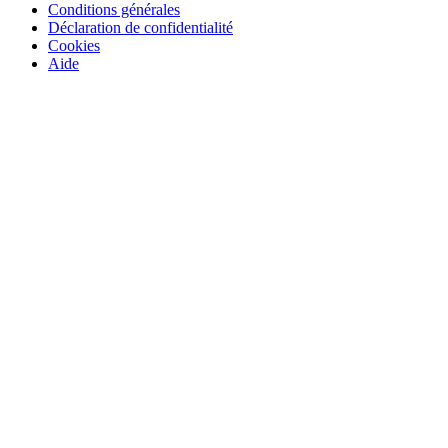
Conditions générales
Déclaration de confidentialité
Cookies
Aide