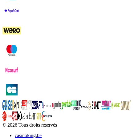
©
2026
Tous droits réservés
casinoking.be