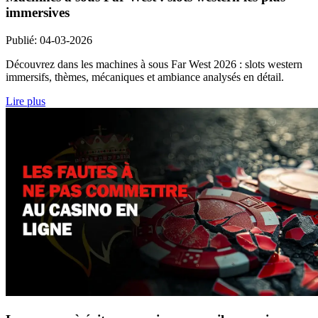
immersives
Publié
:
04-03-2026
Découvrez dans les machines à sous Far West 2026 : slots western
immersifs, thèmes, mécaniques et ambiance analysés en détail.
Lire plus