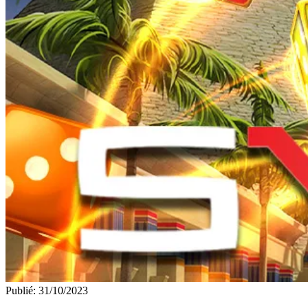
Publié
:
31/10/2023