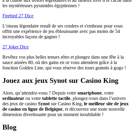
à la chasse aux trésors légendaires et au fameux livre d'or caché dans
les mystérieuses pyramides égyptiennes !
Firebird 27 Dice
L'oiseau légendaire renaît de ses cendres et s'embrase pour vous
offrir une expérience de jeu éblouissante avec pas moins de 54
incroyables façons de gagner !
27 Joker Dice
Revêtez vos plus belles tenues rétro et plongez dans une fête à la
sauce années 80, où des gains en or vous attendent grâce à la
fonction Golden Line, qui vous réserve des tours gratuits à gogo !
Jouez aux jeux Synot sur Casino King
Alors, qu’attendez-vous ? Depuis votre
smartphone
, votre
ordinateur
ou votre
tablette tactile
, plongez-vous dans l’univers
des jeux de casino
Synot
sur Casino King,
le meilleur site de jeux
de casino en ligne de Belgique
, et découvrez une toute nouvelle
dimension divertissante pour un moment inoubliable !
Blog