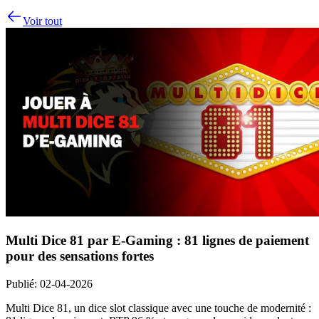
Voir tout
Multi Dice 81 par E-Gaming : 81 lignes de paiement
pour des sensations fortes
Publié
:
02-04-2026
Multi Dice 81, un dice slot classique avec une touche de modernité :