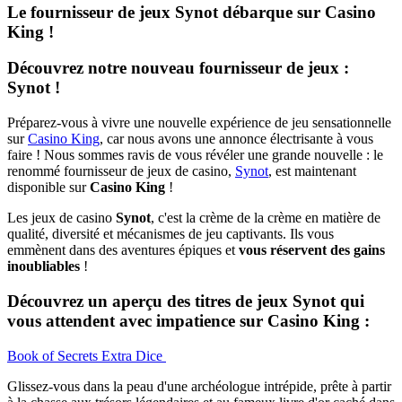
Le fournisseur de jeux Synot débarque sur Casino
King !
Découvrez notre nouveau fournisseur de jeux :
Synot !
Préparez-vous à vivre une nouvelle expérience de jeu sensationnelle
sur
Casino King
, car nous avons une annonce électrisante à vous
faire ! Nous sommes ravis de vous révéler une grande nouvelle : le
renommé fournisseur de jeux de casino,
Synot
, est maintenant
disponible sur
Casino King
!
Les jeux de casino
Synot
, c'est la crème de la crème en matière de
qualité, diversité et mécanismes de jeu captivants. Ils vous
emmènent dans des aventures épiques et
vous réservent des gains
inoubliables
!
Découvrez un aperçu des titres de jeux Synot qui
vous attendent avec impatience sur Casino King :
Book of Secrets Extra Dice
Glissez-vous dans la peau d'une archéologue intrépide, prête à partir