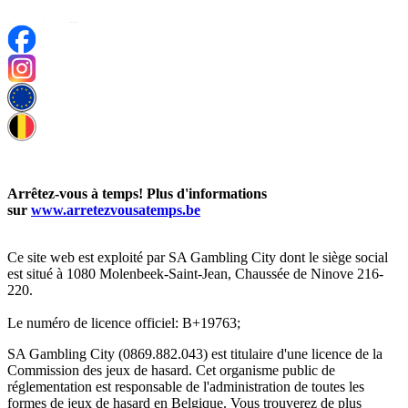
Arrêtez-vous à temps! Plus d'informations
sur
www.arretezvousatemps.be
Ce site web est exploité par SA Gambling City dont le siège social
est situé à 1080 Molenbeek-Saint-Jean, Chaussée de Ninove 216-
220.
Le numéro de licence officiel: B+19763;
SA Gambling City (0869.882.043) est titulaire d'une licence de la
Commission des jeux de hasard. Cet organisme public de
réglementation est responsable de l'administration de toutes les
formes de jeux de hasard en Belgique. Vous trouverez de plus