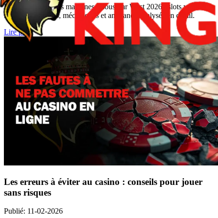
Découvrez dans les machines à sous Far West 2026 : slots western
immersifs, thèmes, mécaniques et ambiance analysés en détail.
Lire plus
Les erreurs à éviter au casino : conseils pour jouer
sans risques
Publié
:
11-02-2026