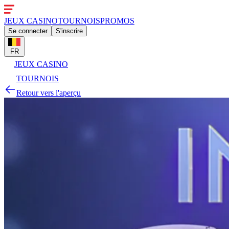
JEUX CASINO
TOURNOIS
PROMOS
Se connecter
S'inscrire
FR
JEUX CASINO
TOURNOIS
Retour vers l'aperçu