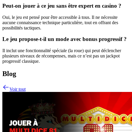
Peut-on jouer à ce jeu sans être expert en casino ?
Oui, le jeu est pensé pour être accessible à tous. Il ne nécessite
aucune connaissance technique particulière, tout en offrant des
possibilités tactiques.
Le jeu propose-t-il un mode avec bonus progressif ?
Il inclut une fonctionnalité spéciale (la roue) qui peut déclencher
plusieurs niveaux de récompenses, mais ce n’est pas un jackpot
progressif classique.
Blog
Voir tout