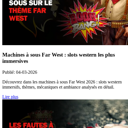
Machines à sous Far West : slots western les plus
immersives
Publié
:
04-03-2026
Découvrez dans les machines à sous Far West 2026 : slots western
immersifs, thèmes, mécaniques et ambiance analysés en détail.
Lire plus