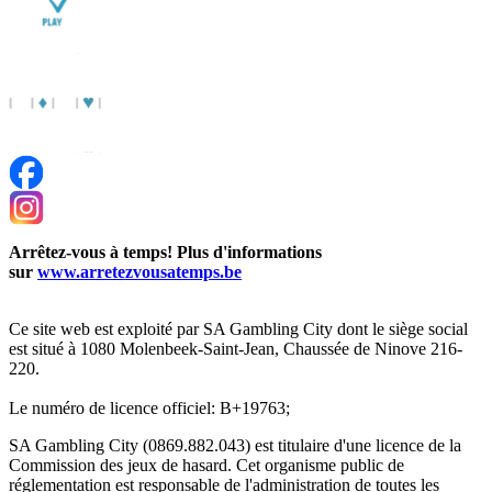
Arrêtez-vous à temps! Plus d'informations
sur
www.arretezvousatemps.be
Ce site web est exploité par SA Gambling City dont le siège social
est situé à 1080 Molenbeek-Saint-Jean, Chaussée de Ninove 216-
220.
Le numéro de licence officiel: B+19763;
SA Gambling City (0869.882.043) est titulaire d'une licence de la
Commission des jeux de hasard. Cet organisme public de
réglementation est responsable de l'administration de toutes les