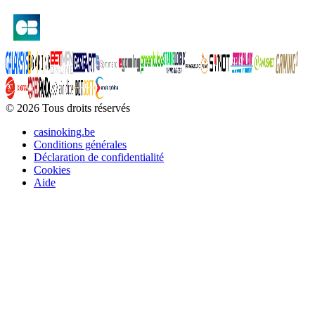
©
2026
Tous droits réservés
casinoking.be
Conditions générales
Déclaration de confidentialité
Cookies
Aide