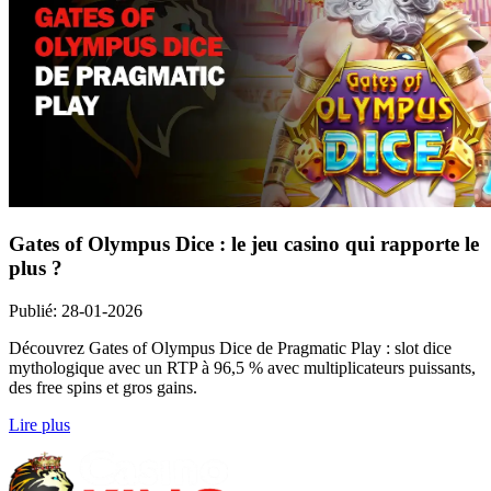
Gates of Olympus Dice : le jeu casino qui rapporte le
plus ?
Publié
:
28-01-2026
Découvrez Gates of Olympus Dice de Pragmatic Play : slot dice
mythologique avec un RTP à 96,5 % avec multiplicateurs puissants,
des free spins et gros gains.
Lire plus