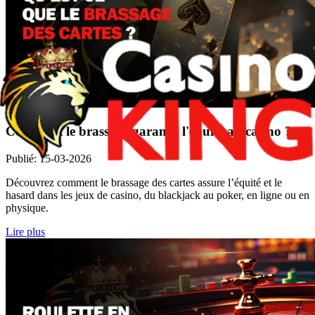
Comment le brassage garantit l'équité au casino ?
Publié
:
15-03-2026
Découvrez comment le brassage des cartes assure l’équité et le
hasard dans les jeux de casino, du blackjack au poker, en ligne ou en
physique.
Lire plus