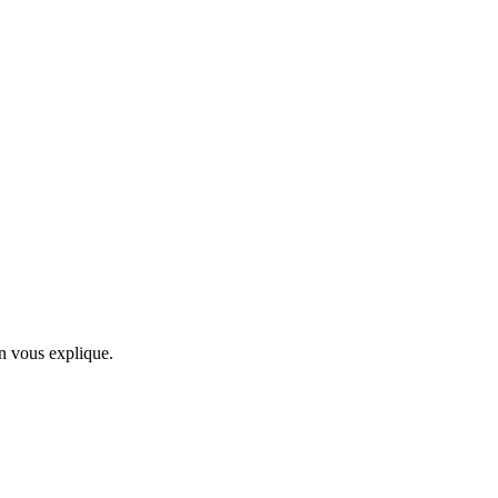
On vous explique.