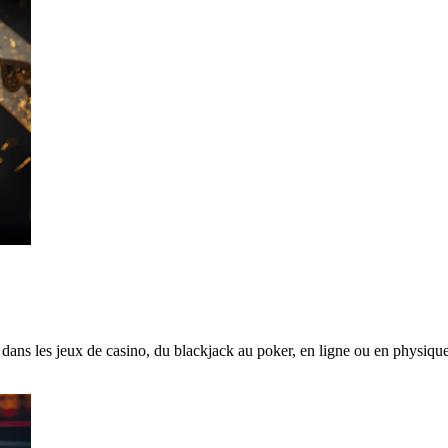
 dans les jeux de casino, du blackjack au poker, en ligne ou en physique