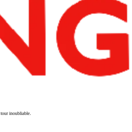
tour inoubliable.