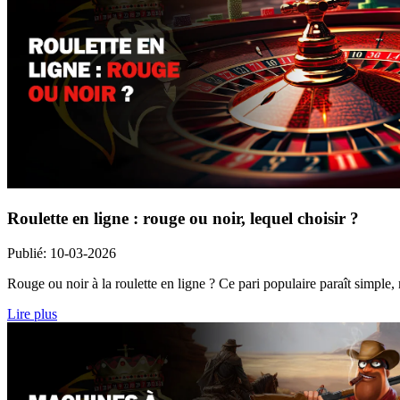
Roulette en ligne : rouge ou noir, lequel choisir ?
Publié
:
10-03-2026
Rouge ou noir à la roulette en ligne ? Ce pari populaire paraît simple,
Lire plus