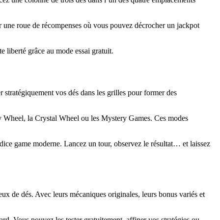
er une roue de récompenses où vous pouvez décrocher un jackpot
 liberté grâce au mode essai gratuit.
r stratégiquement vos dés dans les grilles pour former des
tery Wheel, la Crystal Wheel ou les Mystery Games. Ces modes
dice game moderne. Lancez un tour, observez le résultat… et laissez
eux de dés. Avec leurs mécaniques originales, leurs bonus variés et
d. Vous pouvez les tester gratuitement, affiner vos stratégies ou