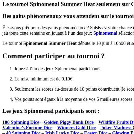
Le tournoi Spinomenal Summer Heat seulement sur 
Des gains phénomenaux vous attendent sur le tourno
Êtes-vous prêt pour des gains phénoménaux ? Saisissez votre chance e
jeu toute cette semaine en jouant à l’un des jeux
Spinomenal
sélectio
Le tournoi
Spinomenal Summer Heat
débute le 10 juin à 10h00 et s
Comment participer au tournoi ?
Jouez à l’un des jeux Spinomenal participants
La mise minimum est de 0,10€
Seulement les scores au-dessus de 10 points contribuent (le score
Vos points sont égaux à la moyenne de vos 5 meilleures scores
Les jeux
Spinomenal
participants sont :
100 Spinning Dice
–
Golden Piggy Bank Dice
–
Wildfire Fruits D
Valentine’s Fortune Dice
–
Winners Gold Dice
–
Joker Madness C
–
40 Spinning Dice
–
Irish Lucky Dice
–
Easter Dice
–
Glowing Fr