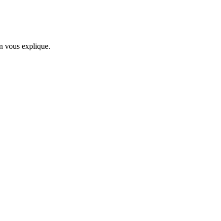
On vous explique.