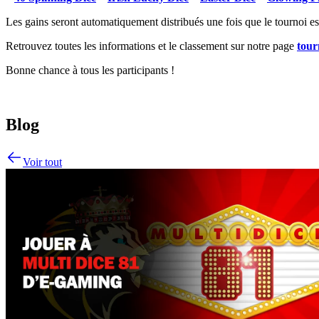
Les gains seront automatiquement distribués une fois que le tournoi e
Retrouvez toutes les informations et le classement sur notre page
tour
Bonne chance à tous les participants !
Blog
Voir tout