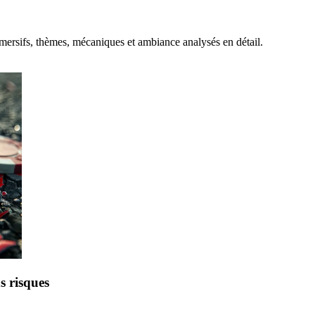
ersifs, thèmes, mécaniques et ambiance analysés en détail.
s risques