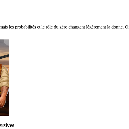
 mais les probabilités et le rôle du zéro changent légèrement la donne. 
ersives