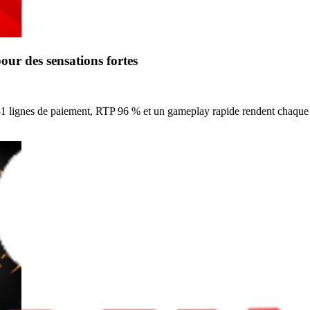
ur des sensations fortes
 81 lignes de paiement, RTP 96 % et un gameplay rapide rendent chaque 