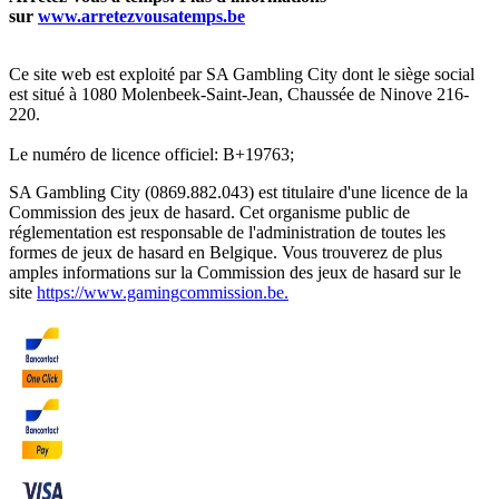
sur
www.arretezvousatemps.be
Ce site web est exploité par SA Gambling City dont le siège social
est situé à 1080 Molenbeek-Saint-Jean, Chaussée de Ninove 216-
220.
Le numéro de licence officiel: B+19763;
SA Gambling City (0869.882.043) est titulaire d'une licence de la
Commission des jeux de hasard. Cet organisme public de
réglementation est responsable de l'administration de toutes les
formes de jeux de hasard en Belgique. Vous trouverez de plus
amples informations sur la Commission des jeux de hasard sur le
site
https://www.gamingcommission.be.