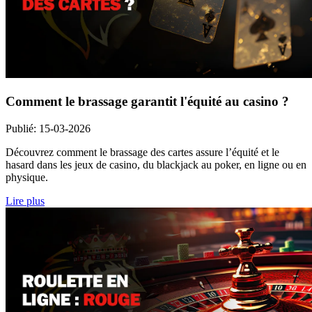
Comment le brassage garantit l'équité au casino ?
Publié
:
15-03-2026
Découvrez comment le brassage des cartes assure l’équité et le
hasard dans les jeux de casino, du blackjack au poker, en ligne ou en
physique.
Lire plus