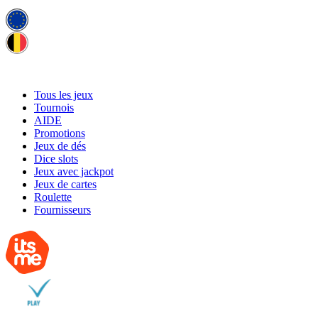
Tous les jeux
Tournois
AIDE
Promotions
Jeux de dés
Dice slots
Jeux avec jackpot
Jeux de cartes
Roulette
Fournisseurs