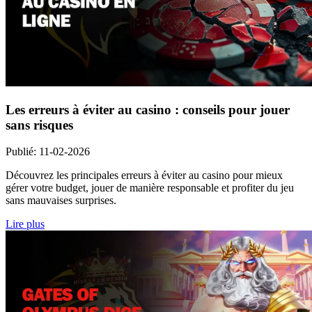
Les erreurs à éviter au casino : conseils pour jouer
sans risques
Publié
:
11-02-2026
Découvrez les principales erreurs à éviter au casino pour mieux
gérer votre budget, jouer de manière responsable et profiter du jeu
sans mauvaises surprises.
Lire plus