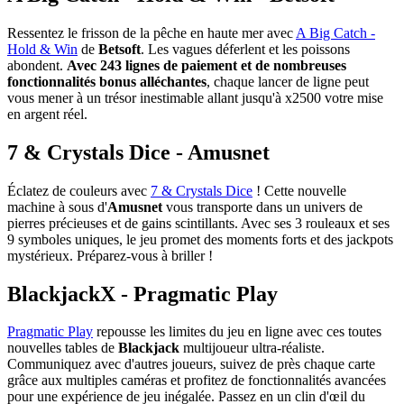
Ressentez le frisson de la pêche en haute mer avec
A Big Catch -
Hold & Win
de
Betsoft
. Les vagues déferlent et les poissons
abondent.
Avec 243 lignes de paiement et de nombreuses
fonctionnalités bonus alléchantes
, chaque lancer de ligne peut
vous mener à un trésor inestimable allant jusqu'à x2500 votre mise
en argent réel.
7 & Crystals Dice - Amusnet
Éclatez de couleurs avec
7 & Crystals Dice
! Cette nouvelle
machine à sous d'
Amusnet
vous transporte dans un univers de
pierres précieuses et de gains scintillants. Avec ses 3 rouleaux et ses
9 symboles uniques, le jeu promet des moments forts et des jackpots
mystérieux. Préparez-vous à briller !
BlackjackX - Pragmatic Play
Pragmatic Play
repousse les limites du jeu en ligne avec ces toutes
nouvelles tables de
Blackjack
multijoueur ultra-réaliste.
Communiquez avec d'autres joueurs, suivez de près chaque carte
grâce aux multiples caméras et profitez de fonctionnalités avancées
pour une expérience de jeu inégalée. Passez en un clin d'œil du