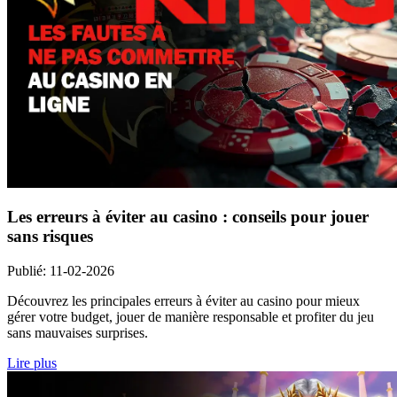
Les erreurs à éviter au casino : conseils pour jouer
sans risques
Publié
:
11-02-2026
Découvrez les principales erreurs à éviter au casino pour mieux
gérer votre budget, jouer de manière responsable et profiter du jeu
sans mauvaises surprises.
Lire plus