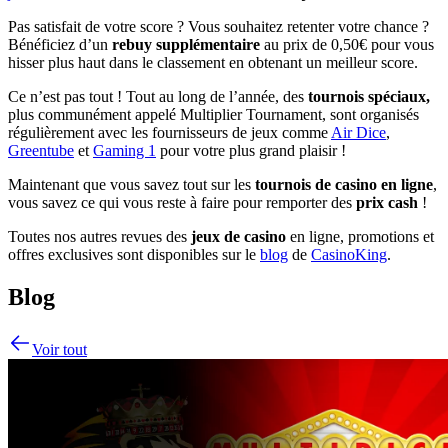
Pas satisfait de votre score ? Vous souhaitez retenter votre chance ?
Bénéficiez d’un
rebuy supplémentaire
au prix de 0,50€ pour vous
hisser plus haut dans le classement en obtenant un meilleur score.
Ce n’est pas tout ! Tout au long de l’année, des
tournois spéciaux,
plus communément appelé Multiplier Tournament,
sont organisés
régulièrement avec les fournisseurs de jeux comme
Air Dice
,
Greentube
et
Gaming 1
pour votre plus grand plaisir !
Maintenant que vous savez tout sur les
tournois de
casino en ligne
,
vous savez ce qui vous reste à faire pour remporter des
prix cash
!
Toutes nos autres revues des
jeux de casino
en ligne, promotions et
offres exclusives sont disponibles sur le
blog
de
CasinoKing
.
Blog
Voir tout