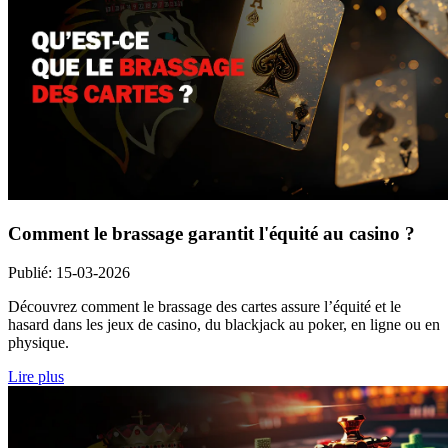
Comment le brassage garantit l'équité au casino ?
Publié
:
15-03-2026
Découvrez comment le brassage des cartes assure l’équité et le
hasard dans les jeux de casino, du blackjack au poker, en ligne ou en
physique.
Lire plus