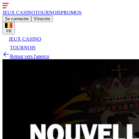
JEUX CASINO
TOURNOIS
PROMOS
Se connecter
S'inscrire
FR
JEUX CASINO
TOURNOIS
Retour vers l'aperçu