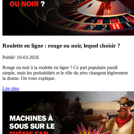
Roulette en ligne : rouge ou noir, lequel choisir ?
Publié
:
10-03-2026
Rouge ou noir à la roulette en ligne ? Ce pari populaire paraît
simple, mais les probabilités et le rôle du zéro changent légèrement
la donne. On vous explique.
Lire plus