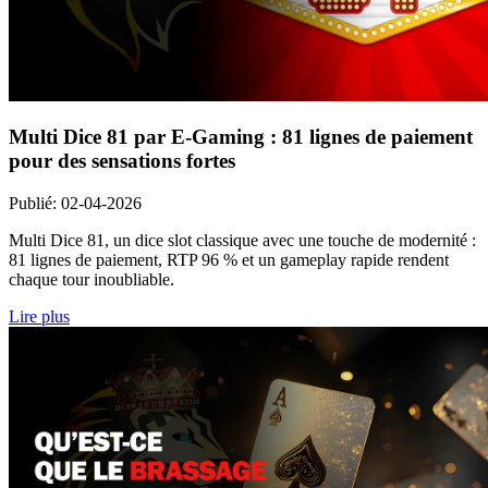
Multi Dice 81 par E-Gaming : 81 lignes de paiement
pour des sensations fortes
Publié
:
02-04-2026
Multi Dice 81, un dice slot classique avec une touche de modernité :
81 lignes de paiement, RTP 96 % et un gameplay rapide rendent
chaque tour inoubliable.
Lire plus