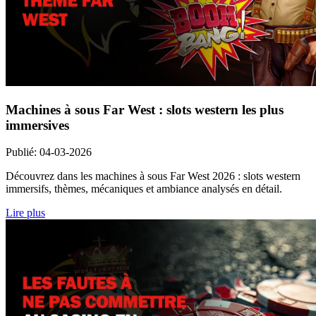
Machines à sous Far West : slots western les plus
immersives
Publié
:
04-03-2026
Découvrez dans les machines à sous Far West 2026 : slots western
immersifs, thèmes, mécaniques et ambiance analysés en détail.
Lire plus