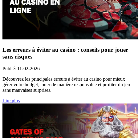
Les erreurs à éviter au casino : conseils pour jouer
sans risques
Publié
:
11-02-2026
Découvrez les principales erreurs à éviter au casino pour mieux
gérer votre budget, jouer de manière responsable et profiter du jeu
sans mauvaises surprises.
Lire plus