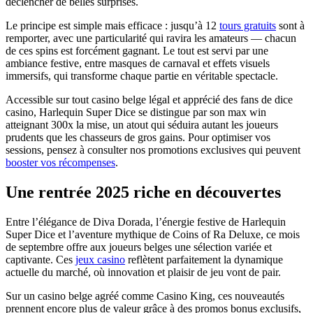
déclencher de belles surprises.
Le principe est simple mais efficace : jusqu’à 12
tours gratuits
sont à
remporter, avec une particularité qui ravira les amateurs — chacun
de ces spins est forcément gagnant. Le tout est servi par une
ambiance festive, entre masques de carnaval et effets visuels
immersifs, qui transforme chaque partie en véritable spectacle.
Accessible sur tout casino belge légal et apprécié des fans de dice
casino, Harlequin Super Dice se distingue par son max win
atteignant 300x la mise, un atout qui séduira autant les joueurs
prudents que les chasseurs de gros gains. Pour optimiser vos
sessions, pensez à consulter nos promotions exclusives qui peuvent
booster vos récompenses
.
Une rentrée 2025 riche en découvertes
Entre l’élégance de Diva Dorada, l’énergie festive de Harlequin
Super Dice et l’aventure mythique de Coins of Ra Deluxe, ce mois
de septembre offre aux joueurs belges une sélection variée et
captivante. Ces
jeux casino
reflètent parfaitement la dynamique
actuelle du marché, où innovation et plaisir de jeu vont de pair.
Sur un casino belge agréé comme Casino King, ces nouveautés
prennent encore plus de valeur grâce à des promos bonus exclusifs,