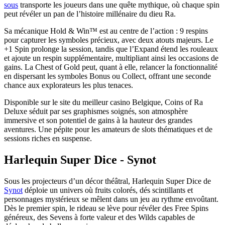
sous
transporte les joueurs dans une quête mythique, où chaque spin
peut révéler un pan de l’histoire millénaire du dieu Ra.
Sa mécanique Hold & Win™ est au centre de l’action : 9 respins
pour capturer les symboles précieux, avec deux atouts majeurs. Le
+1 Spin prolonge la session, tandis que l’Expand étend les rouleaux
et ajoute un respin supplémentaire, multipliant ainsi les occasions de
gains. La Chest of Gold peut, quant à elle, relancer la fonctionnalité
en dispersant les symboles Bonus ou Collect, offrant une seconde
chance aux explorateurs les plus tenaces.
Disponible sur le site du meilleur casino Belgique, Coins of Ra
Deluxe séduit par ses graphismes soignés, son atmosphère
immersive et son potentiel de gains à la hauteur des grandes
aventures. Une pépite pour les amateurs de slots thématiques et de
sessions riches en suspense.
Harlequin Super Dice - Synot
Sous les projecteurs d’un décor théâtral, Harlequin Super Dice de
Synot
déploie un univers où fruits colorés, dés scintillants et
personnages mystérieux se mêlent dans un jeu au rythme envoûtant.
Dès le premier spin, le rideau se lève pour révéler des Free Spins
généreux, des Sevens à forte valeur et des Wilds capables de