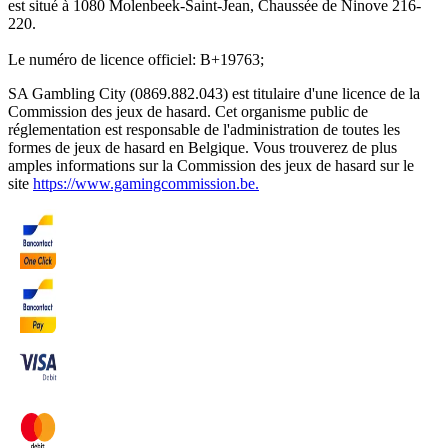
est situé à 1080 Molenbeek-Saint-Jean, Chaussée de Ninove 216-
220.
Le numéro de licence officiel: B+19763;
SA Gambling City (0869.882.043) est titulaire d'une licence de la
Commission des jeux de hasard. Cet organisme public de
réglementation est responsable de l'administration de toutes les
formes de jeux de hasard en Belgique. Vous trouverez de plus
amples informations sur la Commission des jeux de hasard sur le
site
https://www.gamingcommission.be.