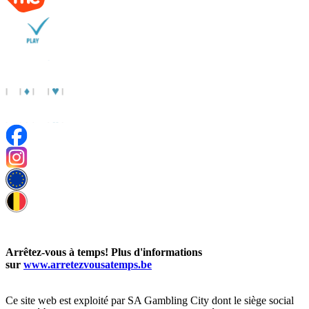
Arrêtez-vous à temps! Plus d'informations
sur
www.arretezvousatemps.be
Ce site web est exploité par SA Gambling City dont le siège social