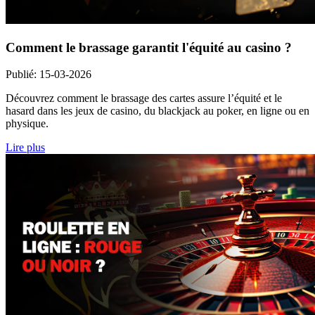
Comment le brassage garantit l'équité au casino ?
Publié
:
15-03-2026
Découvrez comment le brassage des cartes assure l’équité et le
hasard dans les jeux de casino, du blackjack au poker, en ligne ou en
physique.
Lire plus